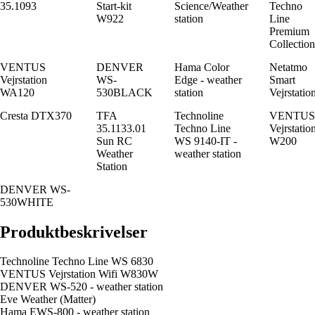
35.1093
Start-kit
Science/Weather
Techno
W922
station
Line
Premium
Collection
VENTUS
DENVER
Hama Color
Netatmo
Vejrstation
WS-
Edge - weather
Smart
WA120
530BLACK
station
Vejrstatio
Cresta DTX370
TFA
Technoline
VENTUS
35.1133.01
Techno Line
Vejrstatio
Sun RC
WS 9140-IT -
W200
Weather
weather station
Station
DENVER WS-
530WHITE
Produktbeskrivelser
Technoline Techno Line WS 6830
VENTUS Vejrstation Wifi W830W
DENVER WS-520 - weather station
Eve Weather (Matter)
Hama EWS-800 - weather station