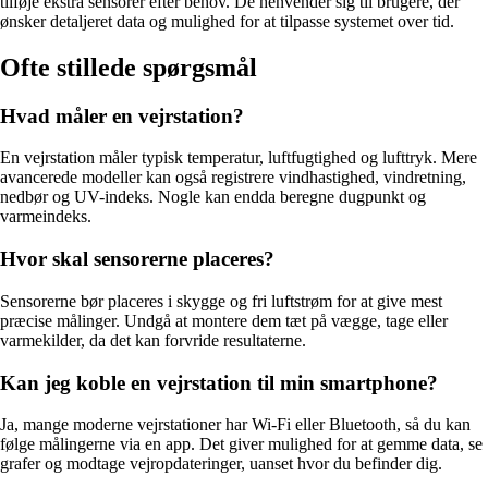
tilføje ekstra sensorer efter behov. De henvender sig til brugere, der
ønsker detaljeret data og mulighed for at tilpasse systemet over tid.
Ofte stillede spørgsmål
Hvad måler en vejrstation?
En vejrstation måler typisk temperatur, luftfugtighed og lufttryk. Mere
avancerede modeller kan også registrere vindhastighed, vindretning,
nedbør og UV-indeks. Nogle kan endda beregne dugpunkt og
varmeindeks.
Hvor skal sensorerne placeres?
Sensorerne bør placeres i skygge og fri luftstrøm for at give mest
præcise målinger. Undgå at montere dem tæt på vægge, tage eller
varmekilder, da det kan forvride resultaterne.
Kan jeg koble en vejrstation til min smartphone?
Ja, mange moderne vejrstationer har Wi-Fi eller Bluetooth, så du kan
følge målingerne via en app. Det giver mulighed for at gemme data, se
grafer og modtage vejropdateringer, uanset hvor du befinder dig.