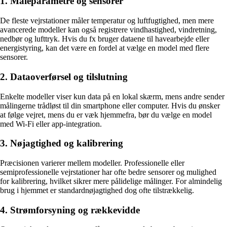
1. Måleparametre og sensorer
De fleste vejrstationer måler temperatur og luftfugtighed, men mere
avancerede modeller kan også registrere vindhastighed, vindretning,
nedbør og lufttryk. Hvis du fx bruger dataene til havearbejde eller
energistyring, kan det være en fordel at vælge en model med flere
sensorer.
2. Dataoverførsel og tilslutning
Enkelte modeller viser kun data på en lokal skærm, mens andre sender
målingerne trådløst til din smartphone eller computer. Hvis du ønsker
at følge vejret, mens du er væk hjemmefra, bør du vælge en model
med Wi-Fi eller app-integration.
3. Nøjagtighed og kalibrering
Præcisionen varierer mellem modeller. Professionelle eller
semiprofessionelle vejrstationer har ofte bedre sensorer og mulighed
for kalibrering, hvilket sikrer mere pålidelige målinger. For almindelig
brug i hjemmet er standardnøjagtighed dog ofte tilstrækkelig.
4. Strømforsyning og rækkevidde