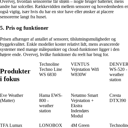
Overvej, hvordan sensorerne får strøm – nogle bruger batterier, mens
andre har solceller. Rækkevidden mellem sensorer og hovedenheden er
også vigtig, især hvis du har en stor have eller ønsker at placere
sensorerne langt fra huset.
5. Pris og funktioner
Prisen afhænger af antallet af sensorer, tilslutningsmuligheder og
byggekvalitet. Enkle modeller koster relativt lidt, mens avancerede
systemer med mange målepunkter og cloud-funktioner ligger i den
højere ende. Overvej, hvilke funktioner du reelt har brug for.
Technoline
VENTUS
DENVE
Techno Line
Vejrstation Wifi
WS-520 -
Produkter
WS 6830
W830W
weather
i fokus
station
Eve Weather
Hama EWS-
Netatmo Smart
Cresta
(Matter)
800 -
Vejrstation +
DTX390
weather
Ekstra
station
Indendørs
Modul
TFA Lumax
LONOBOX
4M Green
Technolin