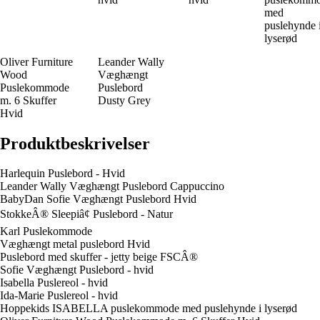
med
puslehynde 
lyserød
Oliver Furniture
Leander Wally
Wood
Væghængt
Puslekommode
Puslebord
m. 6 Skuffer
Dusty Grey
Hvid
Produktbeskrivelser
Harlequin Puslebord - Hvid
Leander Wally Væghængt Puslebord Cappuccino
BabyDan Sofie Væghængt Puslebord Hvid
StokkeÂ® Sleepiâ¢ Puslebord - Natur
Karl Puslekommode
Væghængt metal puslebord Hvid
Puslebord med skuffer - jetty beige FSCÂ®
Sofie Væghængt Puslebord - hvid
Isabella Puslereol - hvid
Ida-Marie Puslereol - hvid
Hoppekids ISABELLA puslekommode med puslehynde i lyserød