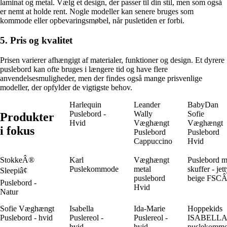
laminat og metal. Vælg et design, der passer til din stil, men som også
er nemt at holde rent. Nogle modeller kan senere bruges som
kommode eller opbevaringsmøbel, når pusletiden er forbi.
5. Pris og kvalitet
Prisen varierer afhængigt af materialer, funktioner og design. Et dyrere
puslebord kan ofte bruges i længere tid og have flere
anvendelsesmuligheder, men der findes også mange prisvenlige
modeller, der opfylder de vigtigste behov.
Harlequin
Leander
BabyDan
Puslebord -
Wally
Sofie
Produkter
Hvid
Væghængt
Væghængt
i fokus
Puslebord
Puslebord
Cappuccino
Hvid
StokkeÂ®
Karl
Væghængt
Puslebord 
Puslekommode
metal
skuffer - jet
Sleepiâ¢
puslebord
beige FSC
Puslebord -
Hvid
Natur
Sofie Væghængt
Isabella
Ida-Marie
Hoppekids
Puslebord - hvid
Puslereol -
Puslereol -
ISABELLA
hvid
hvid
puslekomm