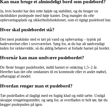
Kan man bruge et almindeligt bord som puslebord?
Ja, hvis bordet har den rette højde og stabilitet, og du bruger en
skridsikker puslepude med høje kanter. Dog mangler du ofte
opbevaringsplads og sikkerhedsfunktioner, som et rigtigt puslebord har.
Hvor skal puslebordet stå?
Det mest praktiske sted er tæt på vand og opbevaring – typisk på
badeværelset eller i soveværelset. Sørg for, at du har alt nødvendigt
inden for rækkevidde, så du aldrig behøver at forlade barnet på bordet.
Hvornår kan man undvære puslebordet?
De fleste bruger puslebordet, indtil barnet er omkring 1,5–2 år.
Herefter kan det ofte omdannes til en kommode eller et andet møbel,
afhængigt af model.
Hvordan rengør man et puslebord?
Tør puslefladen af dagligt med en fugtig klud og mild sæbe. Undgå
skrappe rengøringsmidler, og sørg for, at overfladen er helt tør, før du
lægger puslepuden på igen.