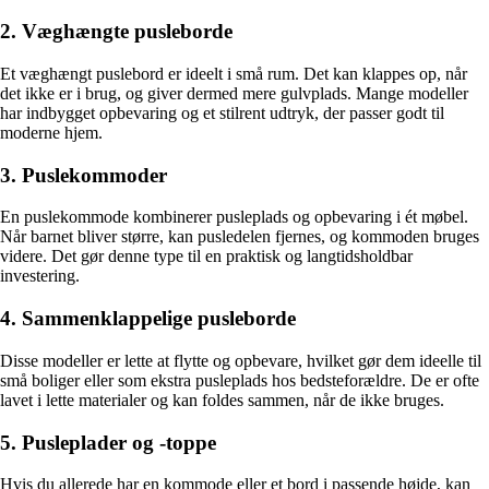
2. Væghængte pusleborde
Et væghængt puslebord er ideelt i små rum. Det kan klappes op, når
det ikke er i brug, og giver dermed mere gulvplads. Mange modeller
har indbygget opbevaring og et stilrent udtryk, der passer godt til
moderne hjem.
3. Puslekommoder
En puslekommode kombinerer pusleplads og opbevaring i ét møbel.
Når barnet bliver større, kan pusledelen fjernes, og kommoden bruges
videre. Det gør denne type til en praktisk og langtidsholdbar
investering.
4. Sammenklappelige pusleborde
Disse modeller er lette at flytte og opbevare, hvilket gør dem ideelle til
små boliger eller som ekstra pusleplads hos bedsteforældre. De er ofte
lavet i lette materialer og kan foldes sammen, når de ikke bruges.
5. Pusleplader og -toppe
Hvis du allerede har en kommode eller et bord i passende højde, kan