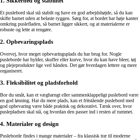
1. Sikkerhed og stabilitet
Et puslebord skal stå stabilt og have en god arbejdshøjde, så du kan
skifte barnet uden at belaste ryggen. Sørg for, at bordet har høje kanter
omkring puslefladen, så barnet ligger sikkert, og at materialerne er
robuste og lette at rengøre.
2. Opbevaringsplads
Overvej, hvor meget opbevaringsplads du har brug for. Nogle
pusleborde har hylder, skuffer eller kurve, hvor du kan have bleer, tøj
og plejeprodukter lige ved hånden. Det gør hverdagen lettere og mere
organiseret.
3. Fleksibilitet og pladsforhold
Bor du småt, kan et væghængt eller sammenklappeligt puslebord være
en god løsning. Har du mere plads, kan et fritstående puslebord med
god opbevaring være både praktisk og dekorativt. Tænk over, hvor
puslepladsen skal stå, og hvordan den passer ind i resten af rummet.
4. Materialer og design
Pusleborde findes i mange materialer – fra klassisk træ til moderne