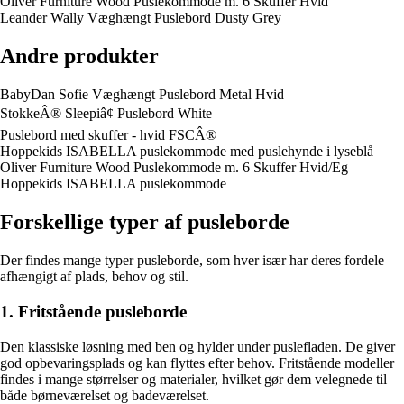
Oliver Furniture Wood Puslekommode m. 6 Skuffer Hvid
Leander Wally Væghængt Puslebord Dusty Grey
Andre produkter
BabyDan Sofie Væghængt Puslebord Metal Hvid
StokkeÂ® Sleepiâ¢ Puslebord White
Puslebord med skuffer - hvid FSCÂ®
Hoppekids ISABELLA puslekommode med puslehynde i lyseblå
Oliver Furniture Wood Puslekommode m. 6 Skuffer Hvid/Eg
Hoppekids ISABELLA puslekommode
Forskellige typer af pusleborde
Der findes mange typer pusleborde, som hver især har deres fordele
afhængigt af plads, behov og stil.
1. Fritstående pusleborde
Den klassiske løsning med ben og hylder under puslefladen. De giver
god opbevaringsplads og kan flyttes efter behov. Fritstående modeller
findes i mange størrelser og materialer, hvilket gør dem velegnede til
både børneværelset og badeværelset.