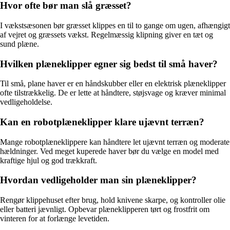
Hvor ofte bør man slå græsset?
I vækstsæsonen bør græsset klippes en til to gange om ugen, afhængigt
af vejret og græssets vækst. Regelmæssig klipning giver en tæt og
sund plæne.
Hvilken plæneklipper egner sig bedst til små haver?
Til små, plane haver er en håndskubber eller en elektrisk plæneklipper
ofte tilstrækkelig. De er lette at håndtere, støjsvage og kræver minimal
vedligeholdelse.
Kan en robotplæneklipper klare ujævnt terræn?
Mange robotplæneklippere kan håndtere let ujævnt terræn og moderate
hældninger. Ved meget kuperede haver bør du vælge en model med
kraftige hjul og god trækkraft.
Hvordan vedligeholder man sin plæneklipper?
Rengør klippehuset efter brug, hold knivene skarpe, og kontroller olie
eller batteri jævnligt. Opbevar plæneklipperen tørt og frostfrit om
vinteren for at forlænge levetiden.