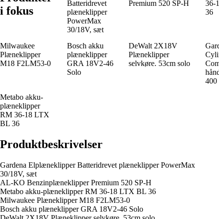
Batteridrevet
Premium 520 SP-H
36-
i fokus
plæneklipper
36
PowerMax
30/18V, sæt
Milwaukee
Bosch akku
DeWalt 2X18V
Gar
Plæneklipper
plæneklipper
Plæneklipper
Cyli
M18 F2LM53-0
GRA 18V2-46
selvkøre. 53cm solo
Com
Solo
hån
400
Metabo akku-
plæneklipper
RM 36-18 LTX
BL 36
Produktbeskrivelser
Gardena Elplæneklipper Batteridrevet plæneklipper PowerMax
30/18V, sæt
AL-KO Benzinplæneklipper Premium 520 SP-H
Metabo akku-plæneklipper RM 36-18 LTX BL 36
Milwaukee Plæneklipper M18 F2LM53-0
Bosch akku plæneklipper GRA 18V2-46 Solo
DeWalt 2X18V Plæneklipper selvkøre. 53cm solo