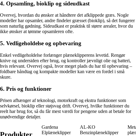
4. Opsamling, bioklip og sideudkast
Overvej, hvordan du ønsker at håndtere det afklippede græs. Nogle
modeller har opsamler, andre findeler græsset (bioklip), så det fungerer
som naturlig gødning. Sideudkast er praktisk til større arealer, hvor du
ikke ønsker at tømme opsamleren ofte.
5. Vedligeholdelse og opbevaring
Enkel vedligeholdelse forlænger plæneklipperens levetid. Rengør
knive og undersiden efter brug, og kontroller jævnligt olie og batteri,
hvis relevant. Overvej også, hvor meget plads du har til opbevaring –
foldbare håndtag og kompakte modeller kan være en fordel i små
skure.
6. Pris og funktioner
Prisen afhænger af teknologi, motorkraft og ekstra funktioner som
selvkørsel, bioklip eller støjsvag drift. Overvej, hvilke funktioner du
reelt har brug for, så du får mest værdi for pengene uden at betale for
unødvendige detaljer.
Gardena
AL-KO
Met
Elplæneklipper
Benzinplæneklipper
plæ
Produkter