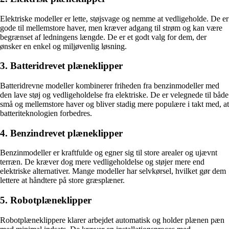
Elektriske modeller er lette, støjsvage og nemme at vedligeholde. De er
gode til mellemstore haver, men kræver adgang til strøm og kan være
begrænset af ledningens længde. De er et godt valg for dem, der
ønsker en enkel og miljøvenlig løsning.
3. Batteridrevet plæneklipper
Batteridrevne modeller kombinerer friheden fra benzinmodeller med
den lave støj og vedligeholdelse fra elektriske. De er velegnede til både
små og mellemstore haver og bliver stadig mere populære i takt med, at
batteriteknologien forbedres.
4. Benzindrevet plæneklipper
Benzinmodeller er kraftfulde og egner sig til store arealer og ujævnt
terræn. De kræver dog mere vedligeholdelse og støjer mere end
elektriske alternativer. Mange modeller har selvkørsel, hvilket gør dem
lettere at håndtere på store græsplæner.
5. Robotplæneklipper
Robotplæneklippere klarer arbejdet automatisk og holder plænen pæn