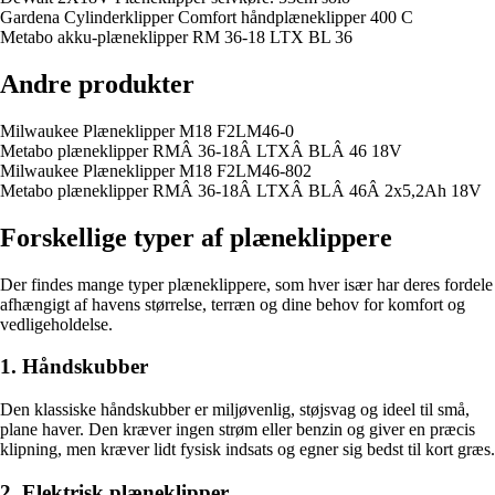
Gardena Cylinderklipper Comfort håndplæneklipper 400 C
Metabo akku-plæneklipper RM 36-18 LTX BL 36
Andre produkter
Milwaukee Plæneklipper M18 F2LM46-0
Metabo plæneklipper RMÂ 36-18Â LTXÂ BLÂ 46 18V
Milwaukee Plæneklipper M18 F2LM46-802
Metabo plæneklipper RMÂ 36-18Â LTXÂ BLÂ 46Â 2x5,2Ah 18V
Forskellige typer af plæneklippere
Der findes mange typer plæneklippere, som hver især har deres fordele
afhængigt af havens størrelse, terræn og dine behov for komfort og
vedligeholdelse.
1. Håndskubber
Den klassiske håndskubber er miljøvenlig, støjsvag og ideel til små,
plane haver. Den kræver ingen strøm eller benzin og giver en præcis
klipning, men kræver lidt fysisk indsats og egner sig bedst til kort græs.
2. Elektrisk plæneklipper