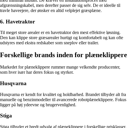
med minimal indsats. De kræver en installationsproces med
afgrænsningskabel, men derefter passer de sig selv. De er ideelle til
travle haveejere, der ønsker en altid velplejet græsplæne.
6. Havetraktor
Til meget store arealer er en havetraktor den mest effektive løsning.
Den kan klippe store græsarealer hurtigt og komfortabelt og kan ofte
udstyres med ekstra redskaber som sneplov eller trailer.
Forskellige brands inden for plæneklippere
Markedet for plæneklippere rummer mange velkendte producenter,
som hver især har deres fokus og styrker.
Husqvarna
Husqvarna er kendt for kvalitet og holdbarhed. Brandet tilbyder alt fra
manuelle og benzinmodeller til avancerede robotplæneklippere. Fokus
ligger på høj ydeevne og brugervenlighed.
Stiga
Stiga tilbyder et bredt udvalg af plæneklippere i forskellige prisklasser.