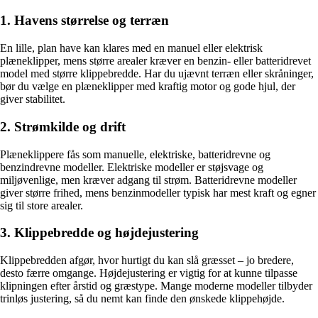
1. Havens størrelse og terræn
En lille, plan have kan klares med en manuel eller elektrisk
plæneklipper, mens større arealer kræver en benzin- eller batteridrevet
model med større klippebredde. Har du ujævnt terræn eller skråninger,
bør du vælge en plæneklipper med kraftig motor og gode hjul, der
giver stabilitet.
2. Strømkilde og drift
Plæneklippere fås som manuelle, elektriske, batteridrevne og
benzindrevne modeller. Elektriske modeller er støjsvage og
miljøvenlige, men kræver adgang til strøm. Batteridrevne modeller
giver større frihed, mens benzinmodeller typisk har mest kraft og egner
sig til store arealer.
3. Klippebredde og højdejustering
Klippebredden afgør, hvor hurtigt du kan slå græsset – jo bredere,
desto færre omgange. Højdejustering er vigtig for at kunne tilpasse
klipningen efter årstid og græstype. Mange moderne modeller tilbyder
trinløs justering, så du nemt kan finde den ønskede klippehøjde.