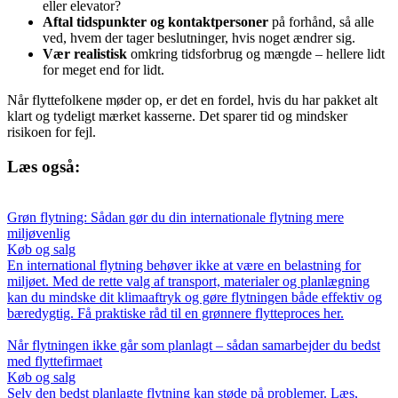
eller elevator?
Aftal tidspunkter og kontaktpersoner
på forhånd, så alle
ved, hvem der tager beslutninger, hvis noget ændrer sig.
Vær realistisk
omkring tidsforbrug og mængde – hellere lidt
for meget end for lidt.
Når flyttefolkene møder op, er det en fordel, hvis du har pakket alt
klart og tydeligt mærket kasserne. Det sparer tid og mindsker
risikoen for fejl.
Læs også:
Grøn flytning: Sådan gør du din internationale flytning mere
miljøvenlig
Køb og salg
En international flytning behøver ikke at være en belastning for
miljøet. Med de rette valg af transport, materialer og planlægning
kan du mindske dit klimaaftryk og gøre flytningen både effektiv og
bæredygtig. Få praktiske råd til en grønnere flytteproces her.
Når flytningen ikke går som planlagt – sådan samarbejder du bedst
med flyttefirmaet
Køb og salg
Selv den bedst planlagte flytning kan støde på problemer. Læs,