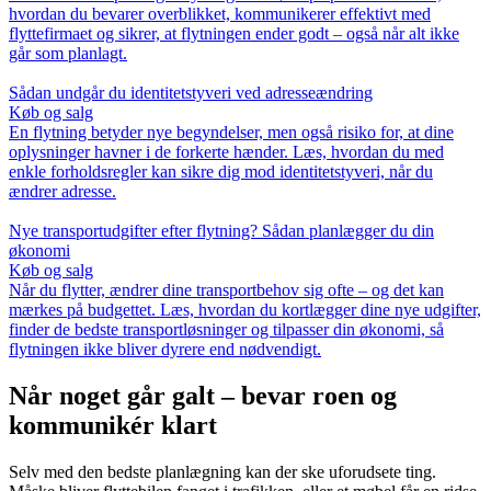
hvordan du bevarer overblikket, kommunikerer effektivt med
flyttefirmaet og sikrer, at flytningen ender godt – også når alt ikke
går som planlagt.
Sådan undgår du identitetstyveri ved adresseændring
Køb og salg
En flytning betyder nye begyndelser, men også risiko for, at dine
oplysninger havner i de forkerte hænder. Læs, hvordan du med
enkle forholdsregler kan sikre dig mod identitetstyveri, når du
ændrer adresse.
Nye transportudgifter efter flytning? Sådan planlægger du din
økonomi
Køb og salg
Når du flytter, ændrer dine transportbehov sig ofte – og det kan
mærkes på budgettet. Læs, hvordan du kortlægger dine nye udgifter,
finder de bedste transportløsninger og tilpasser din økonomi, så
flytningen ikke bliver dyrere end nødvendigt.
Når noget går galt – bevar roen og
kommunikér klart
Selv med den bedste planlægning kan der ske uforudsete ting.