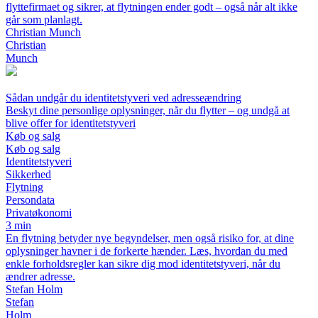
flyttefirmaet og sikrer, at flytningen ender godt – også når alt ikke
går som planlagt.
Christian Munch
Christian
Munch
Sådan undgår du identitetstyveri ved adresseændring
Beskyt dine personlige oplysninger, når du flytter – og undgå at
blive offer for identitetstyveri
Køb og salg
Køb og salg
Identitetstyveri
Sikkerhed
Flytning
Persondata
Privatøkonomi
3 min
En flytning betyder nye begyndelser, men også risiko for, at dine
oplysninger havner i de forkerte hænder. Læs, hvordan du med
enkle forholdsregler kan sikre dig mod identitetstyveri, når du
ændrer adresse.
Stefan Holm
Stefan
Holm