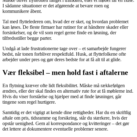
Måske bliver flyttebilen fanget i trafikken, eller et møbel får en ridse.
I sådanne situationer er det afgørende at bevare roen og
kommunikere åbent.
Tal med flyttelederen om, hvad der er sket, og hvordan problemet
kan løses. De fleste firmaer har rutiner for at håndtere skader eller
forsinkelser, og de vil som regel gerne finde en løsning, der
tilfredsstiller begge parter.
Undgå at lade frustrationerne tage over – et samarbejde fungerer
bedst, når tonen forbliver respektfuld. Husk, at flyttefolkene ofte
arbejder under pres og gør deres bedste for at få alt til at glide.
Vær fleksibel – men hold fast i aftalerne
En flytning kræver ofte lidt fleksibilitet. Måske må rækkefølgen
ændres, eller der skal findes en alternativ rute for at få møblerne ind.
Hvis du viser forståelse og hjælper med at finde løsninger, går
tingene som regel hurtigere.
Samtidig er det vigtigt at kende dine rettigheder. Har du en skriftlig
aftale om pris, tidsramme og forsikring, står du stærkere, hvis der
opstår uenighed. Gem al korrespondance og kvitteringer – det gør
det lettere at dokumentere eventuelle problemer senere.