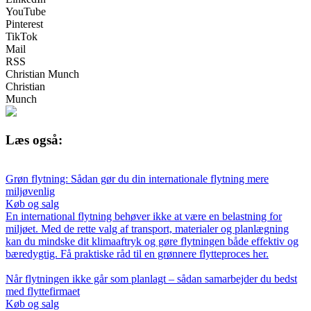
YouTube
Pinterest
TikTok
Mail
RSS
Christian Munch
Christian
Munch
Læs også:
Grøn flytning: Sådan gør du din internationale flytning mere
miljøvenlig
Køb og salg
En international flytning behøver ikke at være en belastning for
miljøet. Med de rette valg af transport, materialer og planlægning
kan du mindske dit klimaaftryk og gøre flytningen både effektiv og
bæredygtig. Få praktiske råd til en grønnere flytteproces her.
Når flytningen ikke går som planlagt – sådan samarbejder du bedst
med flyttefirmaet
Køb og salg