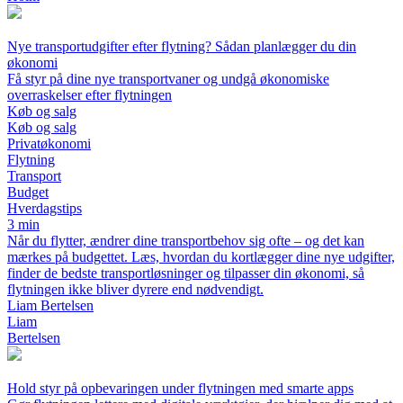
Nye transportudgifter efter flytning? Sådan planlægger du din
økonomi
Få styr på dine nye transportvaner og undgå økonomiske
overraskelser efter flytningen
Køb og salg
Køb og salg
Privatøkonomi
Flytning
Transport
Budget
Hverdagstips
3 min
Når du flytter, ændrer dine transportbehov sig ofte – og det kan
mærkes på budgettet. Læs, hvordan du kortlægger dine nye udgifter,
finder de bedste transportløsninger og tilpasser din økonomi, så
flytningen ikke bliver dyrere end nødvendigt.
Liam Bertelsen
Liam
Bertelsen
Hold styr på opbevaringen under flytningen med smarte apps