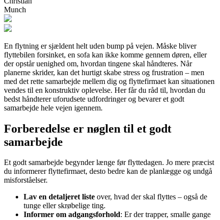
Christian
Munch
En flytning er sjældent helt uden bump på vejen. Måske bliver
flyttebilen forsinket, en sofa kan ikke komme gennem døren, eller
der opstår uenighed om, hvordan tingene skal håndteres. Når
planerne skrider, kan det hurtigt skabe stress og frustration – men
med det rette samarbejde mellem dig og flyttefirmaet kan situationen
vendes til en konstruktiv oplevelse. Her får du råd til, hvordan du
bedst håndterer uforudsete udfordringer og bevarer et godt
samarbejde hele vejen igennem.
Forberedelse er nøglen til et godt
samarbejde
Et godt samarbejde begynder længe før flyttedagen. Jo mere præcist
du informerer flyttefirmaet, desto bedre kan de planlægge og undgå
misforståelser.
Lav en detaljeret liste
over, hvad der skal flyttes – også de
tunge eller skrøbelige ting.
Informer om adgangsforhold
: Er der trapper, smalle gange