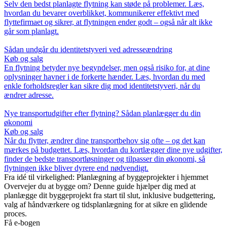
Selv den bedst planlagte flytning kan støde på problemer. Læs,
hvordan du bevarer overblikket, kommunikerer effektivt med
flyttefirmaet og sikrer, at flytningen ender godt – også når alt ikke
går som planlagt.
Sådan undgår du identitetstyveri ved adresseændring
Køb og salg
En flytning betyder nye begyndelser, men også risiko for, at dine
oplysninger havner i de forkerte hænder. Læs, hvordan du med
enkle forholdsregler kan sikre dig mod identitetstyveri, når du
ændrer adresse.
Nye transportudgifter efter flytning? Sådan planlægger du din
økonomi
Køb og salg
Når du flytter, ændrer dine transportbehov sig ofte – og det kan
mærkes på budgettet. Læs, hvordan du kortlægger dine nye udgifter,
finder de bedste transportløsninger og tilpasser din økonomi, så
flytningen ikke bliver dyrere end nødvendigt.
Fra idé til virkelighed: Planlægning af byggeprojekter i hjemmet
Overvejer du at bygge om? Denne guide hjælper dig med at
planlægge dit byggeprojekt fra start til slut, inklusive budgettering,
valg af håndværkere og tidsplanlægning for at sikre en glidende
proces.
Få e-bogen