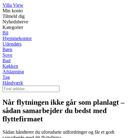
Villa View
Min konto
Tilmeld dig
Nyhedsbreve
Kategorier
Bil
Hjemmekontor
Udendørs
Børn
Sove
Bad
Køkken
Afslapning
Tag
Håndværk
Når flytningen ikke går som planlagt –
sådan samarbejder du bedst med
flyttefirmaet
Sådan håndterer du uforudsete udfordringer og får et godt
samarbejde med dit flyttefirma