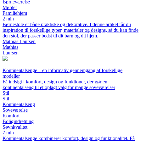
Børneværelse
Møbler
Familiehjem
2 min
Børnestole er både praktiske og dekorative. I denne artikel får du
inspiration til forskellige typer, materialer og designs, så du kan finde
den stol, der passer bedst til dit barn og dit hjem.
Mathias Laursen
Mathias
Laursen
Kontinentalsenge – en informativ gennemgang af forskellige
modeller
Få indsigt i komfort, design og funktioner, der gør en
kontinentalseng til et oplagt valg for mange soveværelser
Stil
Stil
Kontinentalseng
Soveværelse
Komfort
Boligindretning
Søvnkvalitet
7 min
Kontinentalsenge kombinerer komfort, design og funktionalitet. Få