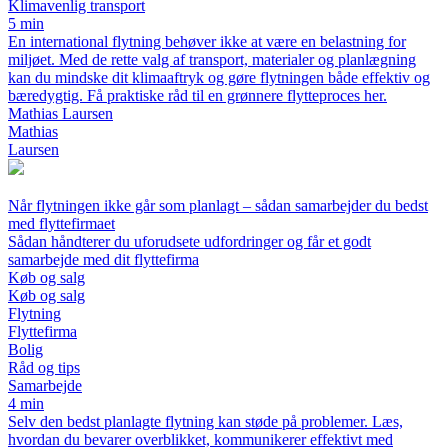
Klimavenlig transport
5 min
En international flytning behøver ikke at være en belastning for
miljøet. Med de rette valg af transport, materialer og planlægning
kan du mindske dit klimaaftryk og gøre flytningen både effektiv og
bæredygtig. Få praktiske råd til en grønnere flytteproces her.
Mathias Laursen
Mathias
Laursen
Når flytningen ikke går som planlagt – sådan samarbejder du bedst
med flyttefirmaet
Sådan håndterer du uforudsete udfordringer og får et godt
samarbejde med dit flyttefirma
Køb og salg
Køb og salg
Flytning
Flyttefirma
Bolig
Råd og tips
Samarbejde
4 min
Selv den bedst planlagte flytning kan støde på problemer. Læs,
hvordan du bevarer overblikket, kommunikerer effektivt med