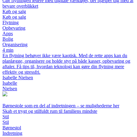
Gør flytningen lettere med digitale værktøjer, der hjælper dig med at
bevare overblikket
Køb og salg
Køb og salg
Flytning
Opbevaring
Apps
Bolig
Organisering
4 min
En flytning behøver ikke være kaotisk. Med de rette apps kan du
planlægge, organisere og holde styr på både kasser, opbevaring og
aftaler. Få tips til, hvordan teknologi kan gøre din flytning mere
effektiv og stressfri.
Isabelle Nielsen
Isabelle
Nielsen
Børnestole som en del af indretningen – se mulighederne her
Skab et trygt og stilfuldt rum til familiens mindste
Stil
Stil
Børnestol
Indretning