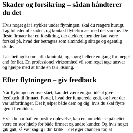
Skader og forsikring – sådan håndterer
du det
Hvis noget går i stykker under flytningen, skal du reagere hurtigt.
Tag billeder af skaden, og kontakt flyttefirmaet med det samme. De
fleste firmaer har en forsikring, der dækker, men der kan være
forskel på, hvad der betragtes som almindelig slitage og egentlig
skade.
Læs betingelserne i din kontrakt, og spørg hellere en gang for meget
end for lidt. En professionel virksomhed vil som regel tage ansvar
og hjælpe med at finde en fair løsning.
Efter flytningen – giv feedback
Når flytningen er overstået, kan det være en god idé at give
feedback til firmaet. Fortæl, hvad der fungerede godt, og hvor der
var udfordringer. Det hjælper både dem og dig, hvis du skal flytte
igen i fremtiden.
Hvis du har haft en positiv oplevelse, kan en anmeldelse på nettet
være en stor hjælp for både firmaet og andre kunder. Og hvis noget
gik galt, så vær saglig i din kritik – det øger chancen for, at