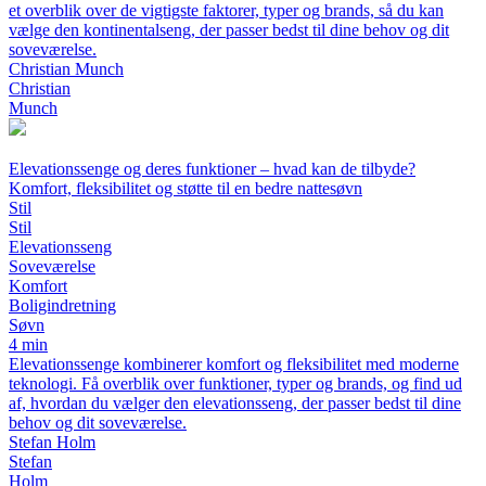
et overblik over de vigtigste faktorer, typer og brands, så du kan
vælge den kontinentalseng, der passer bedst til dine behov og dit
soveværelse.
Christian Munch
Christian
Munch
Elevationssenge og deres funktioner – hvad kan de tilbyde?
Komfort, fleksibilitet og støtte til en bedre nattesøvn
Stil
Stil
Elevationsseng
Soveværelse
Komfort
Boligindretning
Søvn
4 min
Elevationssenge kombinerer komfort og fleksibilitet med moderne
teknologi. Få overblik over funktioner, typer og brands, og find ud
af, hvordan du vælger den elevationsseng, der passer bedst til dine
behov og dit soveværelse.
Stefan Holm
Stefan
Holm