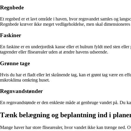
Regnbede
Et regnbed er et lavt område i haven, hvor regnvandet samles og langsom
Regnbede kræver ikke meget vedligeholdelse, men skal dimensioneres k
Faskiner
En faskine er en underjordisk kasse eller et hulrum fyldt med sten elle
tagrender eller flisearealer uden at ændre havens udseende.
Grønne tage
Hvis du har et fladt eller let skrånende tag, kan et grønt tag være en ef
mikroklima omkring huset.
Regnvandstønder
En regnvandstønde er den enkleste måde at genbruge vandet på. Du kan 
Tænk belægning og beplantning ind i plane
Mange haver har store flisearealer, hvor vandet ikke kan trænge ned. O