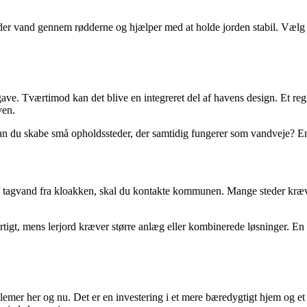
gder vand gennem rødderne og hjælper med at holde jorden stabil. Vælg 
gave. Tværtimod kan det blive en integreret del af havens design. Et 
ven.
an du skabe små opholdssteder, der samtidig fungerer som vandveje? 
 af tagvand fra kloakken, skal du kontakte kommunen. Mange steder kræv
tigt, mens lerjord kræver større anlæg eller kombinerede løsninger. En si
er her og nu. Det er en investering i et mere bæredygtigt hjem og et su