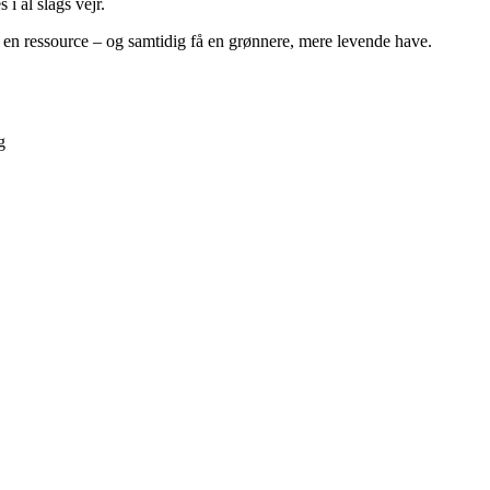
i al slags vejr.
 en ressource – og samtidig få en grønnere, mere levende have.
g