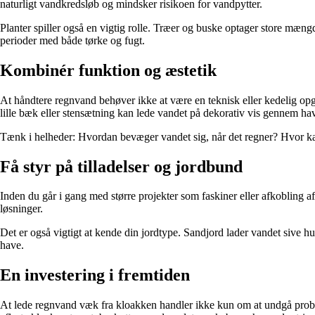
naturligt vandkredsløb og mindsker risikoen for vandpytter.
Planter spiller også en vigtig rolle. Træer og buske optager store mæn
perioder med både tørke og fugt.
Kombinér funktion og æstetik
At håndtere regnvand behøver ikke at være en teknisk eller kedelig op
lille bæk eller stensætning kan lede vandet på dekorativ vis gennem ha
Tænk i helheder: Hvordan bevæger vandet sig, når det regner? Hvor k
Få styr på tilladelser og jordbund
Inden du går i gang med større projekter som faskiner eller afkobling
løsninger.
Det er også vigtigt at kende din jordtype. Sandjord lader vandet sive hur
have.
En investering i fremtiden
At lede regnvand væk fra kloakken handler ikke kun om at undgå problem