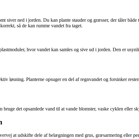
t siver ned i jorden. Du kan plante stauder og græsser, der tåler både t
orrekt, så de kan rumme vandet fra taget.
r plastmoduler, hvor vandet kan samles og sive ud i jorden. Den er usynl
fektiv løsning. Planterne opsuger en del af regnvandet og forsinker resten
bruge det opsamlede vand til at vande blomster, vaske cyklen eller sky
n
vervej at udskifte dele af belægningen med grus, græsarmering eller per