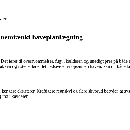
værk
nnemtænkt haveplanlægning
et. Det fører til oversvømmelser, fugt i kælderen og unødigt pres på b
akken og i stedet lade det nedsive eller opsamle i haven, kan du både b
længere eksisterer. Kraftigere regnskyl og flere skybrud betyder, at syst
g ind i kælderen.