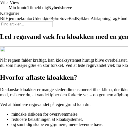
Villa View
Min konto
Tilmeld dig
Nyhedsbreve
Kategorier
Bil
Hjemmekontor
Udendørs
Børn
Sove
Bad
Køkken
Afslapning
Tag
Hånd
Led regnvand væk fra kloakken med en ge
Når regnen falder kraftigt, kan kloaksystemet hurtigt blive overbelast
du som husejer gøre en stor forskel. Ved at lede regnvandet væk fra klo
Hvorfor aflaste kloakken?
De danske kloakker er mange steder dimensioneret til et klima, der ikke 
med, risikerer du, at vandet løber den forkerte vej – op gennem afløb o
Ved at håndtere regnvandet på egen grund kan du:
mindske risikoen for oversvømmelse,
reducere belastningen af kloaksystemet,
og samtidig skabe en grønnere, mere levende have.