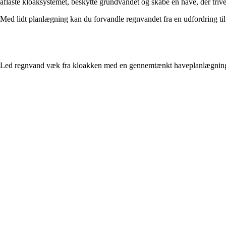
aflaste kloaksystemet, beskytte grundvandet og skabe en have, der trives 
Med lidt planlægning kan du forvandle regnvandet fra en udfordring til
Led regnvand væk fra kloakken med en gennemtænkt haveplanlægnin