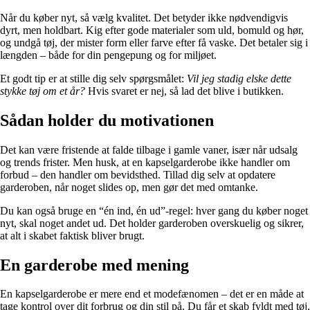
Når du køber nyt, så vælg kvalitet. Det betyder ikke nødvendigvis
dyrt, men holdbart. Kig efter gode materialer som uld, bomuld og hør,
og undgå tøj, der mister form eller farve efter få vaske. Det betaler sig i
længden – både for din pengepung og for miljøet.
Et godt tip er at stille dig selv spørgsmålet:
Vil jeg stadig elske dette
stykke tøj om et år?
Hvis svaret er nej, så lad det blive i butikken.
Sådan holder du motivationen
Det kan være fristende at falde tilbage i gamle vaner, især når udsalg
og trends frister. Men husk, at en kapselgarderobe ikke handler om
forbud – den handler om bevidsthed. Tillad dig selv at opdatere
garderoben, når noget slides op, men gør det med omtanke.
Du kan også bruge en “én ind, én ud”-regel: hver gang du køber noget
nyt, skal noget andet ud. Det holder garderoben overskuelig og sikrer,
at alt i skabet faktisk bliver brugt.
En garderobe med mening
En kapselgarderobe er mere end et modefænomen – det er en måde at
tage kontrol over dit forbrug og din stil på. Du får et skab fyldt med tøj,