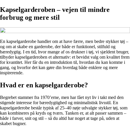
Kapselgarderoben – vejen til mindre
forbrug og mere stil
En kapselgarderobe handler om at have færre, men bedre stykker tøj –
og om at skabe en garderobe, der både er funktionel, stilfuld og
bæredygtig. I en tid, hvor mange af os drukner i tøj, vi sjældent bruger,
tilbyder kapselgarderoben et alternativ: et bevidst valg om kvalitet frem
for kvantitet. Her får du en introduktion til, hvordan du kan komme i
gang, og hvorfor det kan gøre din hverdag både enklere og mere
inspirerende.
Hvad er en kapselgarderobe?
Begrebet stammer fra 1970’erne, men har fået nyt liv i takt med den
stigende interesse for bæredygtighed og minimalistisk livsstil. En
kapselgarderobe består typisk af 25–40 nøje udvalgte stykker tøj, som
kan kombineres på kryds og tværs. Tanken er, at alt passer sammen –
både i farver, snit og stil – så du altid har noget at tage på, uden at
skabet bugner.