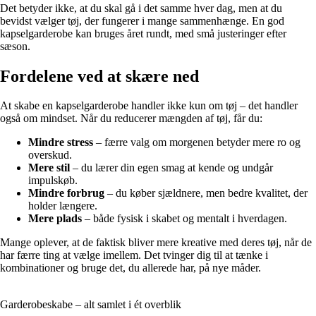
Det betyder ikke, at du skal gå i det samme hver dag, men at du
bevidst vælger tøj, der fungerer i mange sammenhænge. En god
kapselgarderobe kan bruges året rundt, med små justeringer efter
sæson.
Fordelene ved at skære ned
At skabe en kapselgarderobe handler ikke kun om tøj – det handler
også om mindset. Når du reducerer mængden af tøj, får du:
Mindre stress
– færre valg om morgenen betyder mere ro og
overskud.
Mere stil
– du lærer din egen smag at kende og undgår
impulskøb.
Mindre forbrug
– du køber sjældnere, men bedre kvalitet, der
holder længere.
Mere plads
– både fysisk i skabet og mentalt i hverdagen.
Mange oplever, at de faktisk bliver mere kreative med deres tøj, når de
har færre ting at vælge imellem. Det tvinger dig til at tænke i
kombinationer og bruge det, du allerede har, på nye måder.
Garderobeskabe – alt samlet i ét overblik