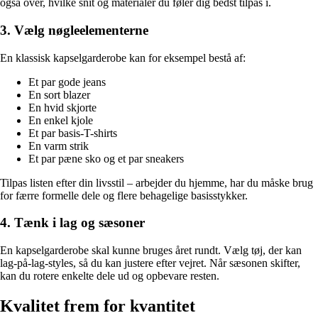
også over, hvilke snit og materialer du føler dig bedst tilpas i.
3. Vælg nøgleelementerne
En klassisk kapselgarderobe kan for eksempel bestå af:
Et par gode jeans
En sort blazer
En hvid skjorte
En enkel kjole
Et par basis-T-shirts
En varm strik
Et par pæne sko og et par sneakers
Tilpas listen efter din livsstil – arbejder du hjemme, har du måske brug
for færre formelle dele og flere behagelige basisstykker.
4. Tænk i lag og sæsoner
En kapselgarderobe skal kunne bruges året rundt. Vælg tøj, der kan
lag-på-lag-styles, så du kan justere efter vejret. Når sæsonen skifter,
kan du rotere enkelte dele ud og opbevare resten.
Kvalitet frem for kvantitet