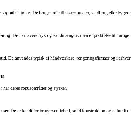
trømtilslutning. De bruges ofte til større arealer, landbrug eller bygg
ring. De har lavere tryk og vandmængde, men er praktiske til hurtige r
tid. De anvendes typisk af håndværkere, rengøringsfirmaer og i erhverv
re
 har deres fokusområder og styrker.
asser. De er kendt for brugervenlighed, solid konstruktion og et bredt ud