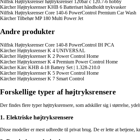
Nilfisk Højtryksrenser højtryksrenser 120bar c 120.7-6 hobby
Kärcher Højtryksrenser KHB 6 Batterisæt håndholdt trykvasker
Nilfisk Højtryksrenser Core 140-6 PowerControl Premium Car Wash
Kärcher Tilbehør MP 180 Multi Power Jet
Andre produkter
Nilfisk Højtryksrenser Core 140-8 PowerControl IH PCA
Kärcher Højtryksrenser K 4 UNIVERSAL
Kärcher Højtryksrenser K 2 Power Control Home
Kärcher Højtryksrenser K 4 Premium Power Control Home
Kärcher Kärc KHB 4-18 Battery Set | 1.328-210.0
Kärcher Højtryksrenser K 5 Power Control Home
Kärcher Højtryksrenser K 7 Smart Control
Forskellige typer af højtryksrensere
Der findes flere typer højtryksrensere, som adskiller sig i størrelse, y
1. Elektriske højtryksrensere
Disse modeller er mest udbredte til privat brug. De er lette at betjene, 