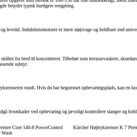
ettere opgaver som bilvask er 100–130 bar ofte tilstrækkeligt, mens flis
gde betyder typisk hurtigere rengøring.
g levetid. Induktionsmotorer er mere støjsvage og holdbare end univer
 strålen fra bred til koncentreret. Tilbehør som terrassevaskere, skumlan
ssende udstyr.
jtryksrenseren rundt. Hvis du har begrænset opbevaringsplads, kan en k
ndgå frostskader ved opbevaring og jævnligt kontrollere slanger og kobl
srenser Core 140-8 PowerControl
Kärcher Højtryksrenser K 7 Pr
r Wash