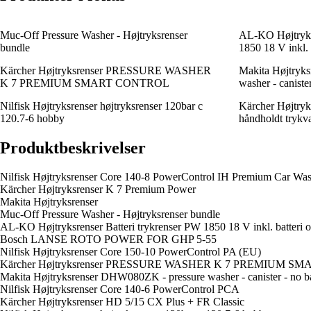
Muc-Off Pressure Washer - Højtryksrenser
AL-KO Højtryksr
bundle
1850 18 V inkl. 
Kärcher Højtryksrenser PRESSURE WASHER
Makita Højtryk
K 7 PREMIUM SMART CONTROL
washer - canister
Nilfisk Højtryksrenser højtryksrenser 120bar c
Kärcher Højtryk
120.7-6 hobby
håndholdt trykv
Produktbeskrivelser
Nilfisk Højtryksrenser Core 140-8 PowerControl IH Premium Car Wa
Kärcher Højtryksrenser K 7 Premium Power
Makita Højtryksrenser
Muc-Off Pressure Washer - Højtryksrenser bundle
AL-KO Højtryksrenser Batteri trykrenser PW 1850 18 V inkl. batteri o
Bosch LANSE ROTO POWER FOR GHP 5-55
Nilfisk Højtryksrenser Core 150-10 PowerControl PA (EU)
Kärcher Højtryksrenser PRESSURE WASHER K 7 PREMIUM 
Makita Højtryksrenser DHW080ZK - pressure washer - canister - no ba
Nilfisk Højtryksrenser Core 140-6 PowerControl PCA
Kärcher Højtryksrenser HD 5/15 CX Plus + FR Classic