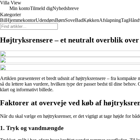
Villa View
Min konto
Tilmeld dig
Nyhedsbreve
Kategorier
Bil
Hjemmekontor
Udendørs
Børn
Sove
Bad
Køkken
Afslapning
Tag
Hånd
Højtryksrensere – et neutralt overblik over
Artiklen præsenterer et bredt udsnit af højtryksrensere – fra kompakte m
så du lettere kan vurdere, hvilken type der passer bedst til dine behov
klart og informativt billede.
Faktorer at overveje ved køb af højtryksre
Når du skal vælge en højtryksrenser, er det vigtigt at tage højde for b
1. Tryk og vandmængde