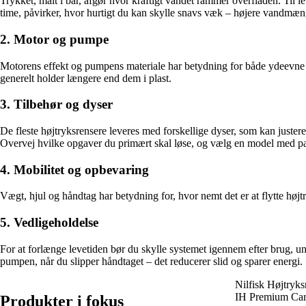
Trykket, målt i bar, afgør hvor kraftigt vandet rammer overfladen. Til l
time, påvirker, hvor hurtigt du kan skylle snavs væk – højere vandmæn
2. Motor og pumpe
Motorens effekt og pumpens materiale har betydning for både ydeevne o
generelt holder længere end dem i plast.
3. Tilbehør og dyser
De fleste højtryksrensere leveres med forskellige dyser, som kan justere
Overvej hvilke opgaver du primært skal løse, og vælg en model med pa
4. Mobilitet og opbevaring
Vægt, hjul og håndtag har betydning for, hvor nemt det er at flytte hø
5. Vedligeholdelse
For at forlænge levetiden bør du skylle systemet igennem efter brug, u
pumpen, når du slipper håndtaget – det reducerer slid og sparer energi.
Nilfisk Højtryk
IH Premium Ca
Produkter i fokus