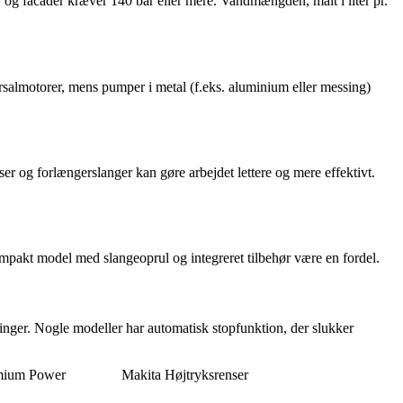
er og facader kræver 140 bar eller mere. Vandmængden, målt i liter pr.
salmotorer, mens pumper i metal (f.eks. aluminium eller messing)
ser og forlængerslanger kan gøre arbejdet lettere og mere effektivt.
ompakt model med slangeoprul og integreret tilbehør være en fordel.
inger. Nogle modeller har automatisk stopfunktion, der slukker
emium Power
Makita Højtryksrenser