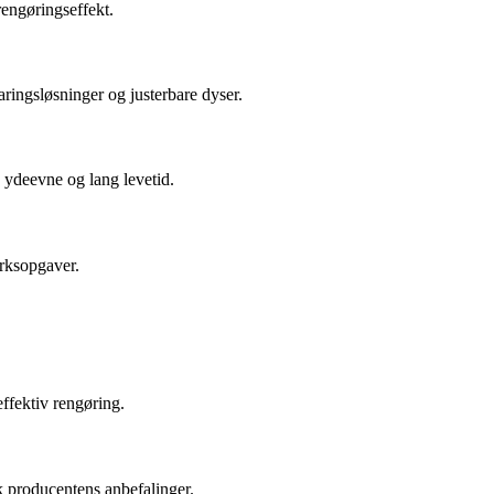
rengøringseffekt.
ringsløsninger og justerbare dyser.
j ydeevne og lang levetid.
ærksopgaver.
ffektiv rengøring.
ek producentens anbefalinger.