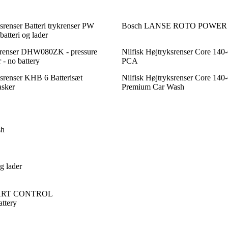
enser Batteri trykrenser PW
Bosch LANSE ROTO POWER 
batteri og lader
srenser DHW080ZK - pressure
Nilfisk Højtryksrenser Core 140
 - no battery
PCA
srenser KHB 6 Batterisæt
Nilfisk Højtryksrenser Core 140
asker
Premium Car Wash
sh
g lader
SMART CONTROL
ttery