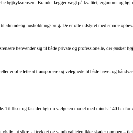
lle højtryksrensere. Brandet lægger vægt på kvalitet, ergonomi og høj 
 til almindelig husholdningsbrug. De er ofte udstyret med smarte opbeva
srensere henvender sig til både private og professionelle, der ønsker hø
ler er ofte lette at transportere og velegnede til både have- og håndv
. Til fliser og facader bør du vælge en model med mindst 140 bar for e
og vigtigt at sikre, at trykket og vandkvaliteten ikke skader pumpen – tj