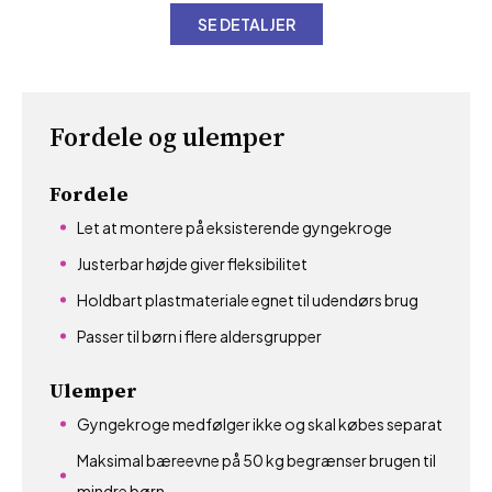
SE DETALJER
Fordele og ulemper
Fordele
Let at montere på eksisterende gyngekroge
Justerbar højde giver fleksibilitet
Holdbart plastmateriale egnet til udendørs brug
Passer til børn i flere aldersgrupper
Ulemper
Gyngekroge medfølger ikke og skal købes separat
Maksimal bæreevne på 50 kg begrænser brugen til
mindre børn