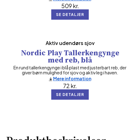
509
kr.
SE DETALJER
Aktiv udendørs sjov
Nordic Play Tallerkengynge
med reb, blå
En rund tallerkengynge i blå plast med justerbart reb, der
giver børn mulighed for sjov og aktiv leg i haven.
Mere information
72
kr.
SE DETALJER