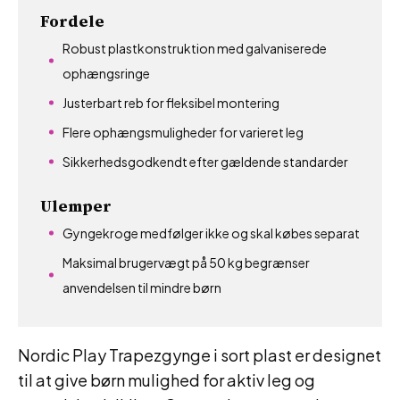
Fordele
Robust plastkonstruktion med galvaniserede
ophængsringe
Justerbart reb for fleksibel montering
Flere ophængsmuligheder for varieret leg
Sikkerhedsgodkendt efter gældende standarder
Ulemper
Gyngekroge medfølger ikke og skal købes separat
Maksimal brugervægt på 50 kg begrænser
anvendelsen til mindre børn
Nordic Play Trapezgynge i sort plast er designet
til at give børn mulighed for aktiv leg og