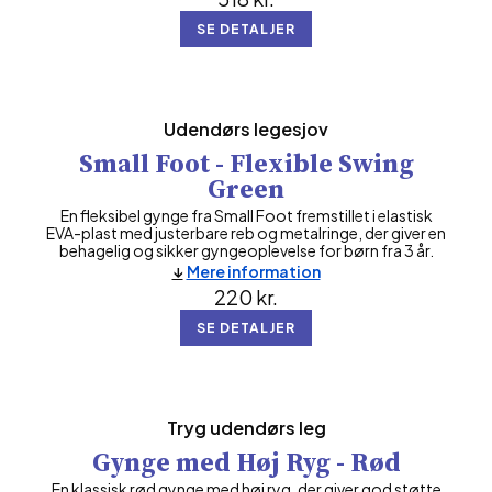
SE DETALJER
Udendørs legesjov
Small Foot - Flexible Swing
Green
En fleksibel gynge fra Small Foot fremstillet i elastisk
EVA-plast med justerbare reb og metalringe, der giver en
behagelig og sikker gyngeoplevelse for børn fra 3 år.
Mere information
220
kr.
SE DETALJER
Tryg udendørs leg
Gynge med Høj Ryg - Rød
En klassisk rød gynge med høj ryg, der giver god støtte