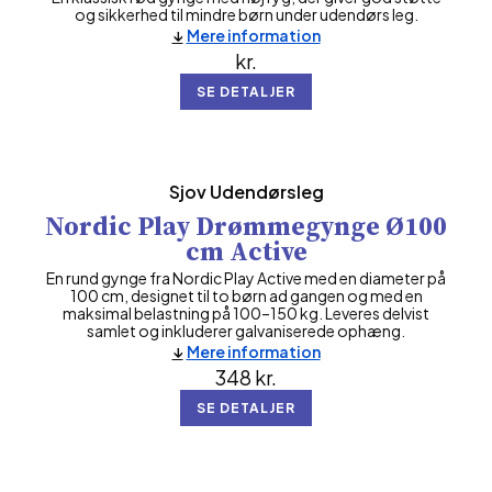
og sikkerhed til mindre børn under udendørs leg.
Mere information
kr.
SE DETALJER
Sjov Udendørsleg
Nordic Play Drømmegynge Ø100
cm Active
En rund gynge fra Nordic Play Active med en diameter på
100 cm, designet til to børn ad gangen og med en
maksimal belastning på 100–150 kg. Leveres delvist
samlet og inkluderer galvaniserede ophæng.
Mere information
348
kr.
SE DETALJER