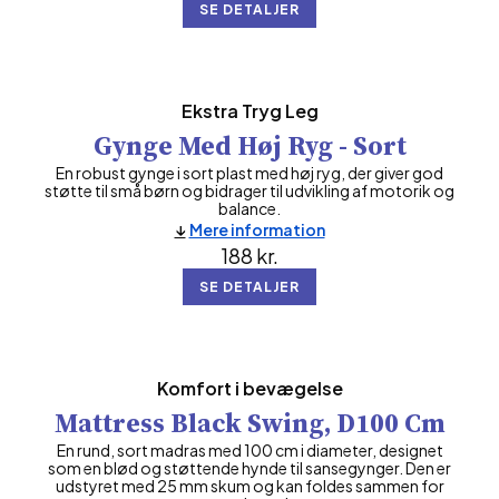
SE DETALJER
Ekstra Tryg Leg
Gynge Med Høj Ryg - Sort
En robust gynge i sort plast med høj ryg, der giver god
støtte til små børn og bidrager til udvikling af motorik og
balance.
Mere information
188
kr.
SE DETALJER
Komfort i bevægelse
Mattress Black Swing, D100 Cm
En rund, sort madras med 100 cm i diameter, designet
som en blød og støttende hynde til sansegynger. Den er
udstyret med 25 mm skum og kan foldes sammen for