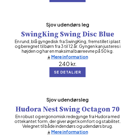
Sjov udendørs leg
SwingKing Swing Disc Blue
En rund, blå gyngedisk fra SwingKing, fremstillet i plast
og beregnet til børn fra 3 til 12 år. Gyngen kan justeres i
højden og har en maksimal bæreevne på 50 kg.
Mere information
240
kr.
SE DETALJER
Sjov udendørsleg
Hudora Nest Swing Octagon 70
En robust og ergonomisk redegynge fra Hudora med
ottekantet form, der giver øget komfort og stabilitet.
Velegnet til både indendørs og udendørs brug.
Mere information