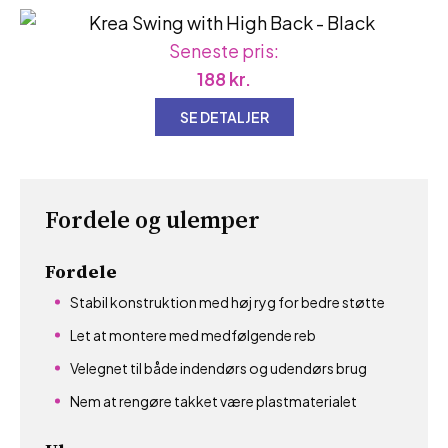
Seneste pris:
188
kr.
SE DETALJER
Fordele og ulemper
Fordele
Stabil konstruktion med høj ryg for bedre støtte
Let at montere med medfølgende reb
Velegnet til både indendørs og udendørs brug
Nem at rengøre takket være plastmaterialet