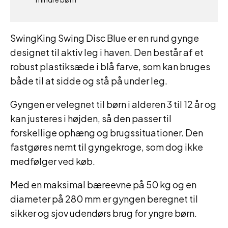
SwingKing Swing Disc Blue er en rund gynge
designet til aktiv leg i haven. Den består af et
robust plastiksæde i blå farve, som kan bruges
både til at sidde og stå på under leg.
Gyngen er velegnet til børn i alderen 3 til 12 år og
kan justeres i højden, så den passer til
forskellige ophæng og brugssituationer. Den
fastgøres nemt til gyngekroge, som dog ikke
medfølger ved køb.
Med en maksimal bæreevne på 50 kg og en
diameter på 280 mm er gyngen beregnet til
sikker og sjov udendørs brug for yngre børn.