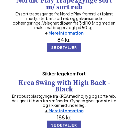
Nordic Play Trapezgynge sort
m/ sort reb
En sort trapezgynge fra Nordic Play fremstillet i plast
med justerbart sort reb og galvaniserede
ophængsringe. Velegnet til børn fra 3 til 10 år og med en
maksimal brugervægt på 50 kg.
Mere information
84
kr.
SE DETALJER
Sikker legekomfort
Krea Swing with High Back -
Black
En robust plastgynge fra KREA med høj ryg og sorte reb,
designet til børn fra 6 måneder. Gyngen giver god støtte
og sikkerhed under leg.
Mere information
188
kr.
SE DETALJER