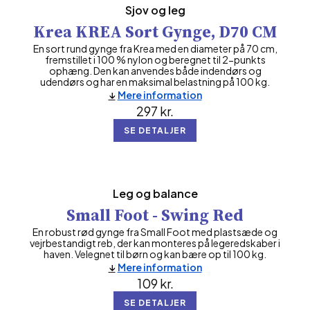
Sjov og leg
Krea KREA Sort Gynge, D70 CM
En sort rund gynge fra Krea med en diameter på 70 cm,
fremstillet i 100 % nylon og beregnet til 2-punkts
ophæng. Den kan anvendes både indendørs og
udendørs og har en maksimal belastning på 100 kg.
Mere information
297
kr.
SE DETALJER
Leg og balance
Small Foot - Swing Red
En robust rød gynge fra Small Foot med plastsæde og
vejrbestandigt reb, der kan monteres på legeredskaber i
haven. Velegnet til børn og kan bære op til 100 kg.
Mere information
109
kr.
SE DETALJER