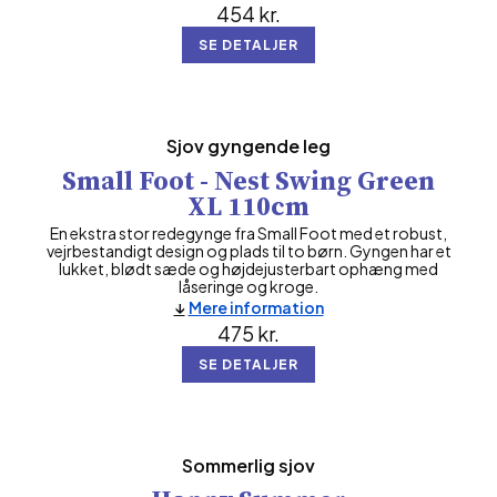
454
kr.
SE DETALJER
Sjov gyngende leg
Small Foot - Nest Swing Green
XL 110cm
En ekstra stor redegynge fra Small Foot med et robust,
vejrbestandigt design og plads til to børn. Gyngen har et
lukket, blødt sæde og højdejusterbart ophæng med
låseringe og kroge.
Mere information
475
kr.
SE DETALJER
Sommerlig sjov