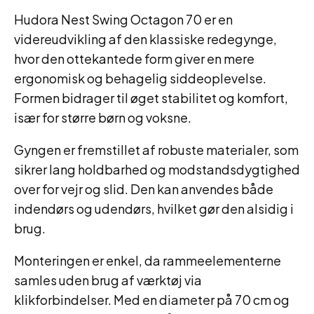
Hudora Nest Swing Octagon 70 er en
videreudvikling af den klassiske redegynge,
hvor den ottekantede form giver en mere
ergonomisk og behagelig siddeoplevelse.
Formen bidrager til øget stabilitet og komfort,
især for større børn og voksne.
Gyngen er fremstillet af robuste materialer, som
sikrer lang holdbarhed og modstandsdygtighed
over for vejr og slid. Den kan anvendes både
indendørs og udendørs, hvilket gør den alsidig i
brug.
Monteringen er enkel, da rammeelementerne
samles uden brug af værktøj via
klikforbindelser. Med en diameter på 70 cm og