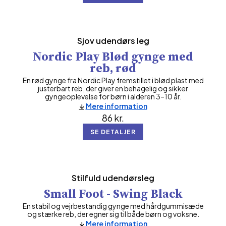
Sjov udendørs leg
Nordic Play Blød gynge med
reb, rød
En rød gynge fra Nordic Play fremstillet i blød plast med
justerbart reb, der giver en behagelig og sikker
gyngeoplevelse for børn i alderen 3–10 år.
Mere information
86
kr.
SE DETALJER
Stilfuld udendørsleg
Small Foot - Swing Black
En stabil og vejrbestandig gynge med hårdgummisæde
og stærke reb, der egner sig til både børn og voksne.
Mere information