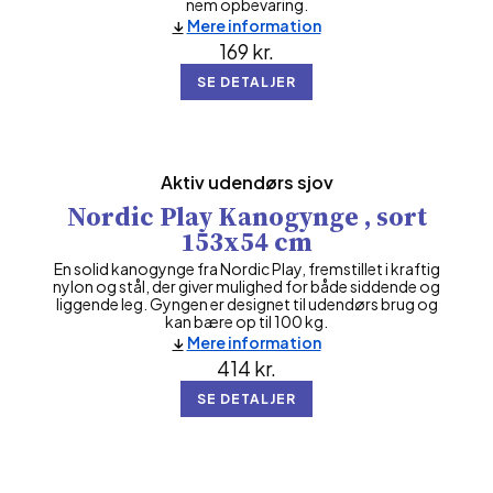
nem opbevaring.
Mere information
169
kr.
SE DETALJER
Aktiv udendørs sjov
Nordic Play Kanogynge , sort
153x54 cm
En solid kanogynge fra Nordic Play, fremstillet i kraftig
nylon og stål, der giver mulighed for både siddende og
liggende leg. Gyngen er designet til udendørs brug og
kan bære op til 100 kg.
Mere information
414
kr.
SE DETALJER