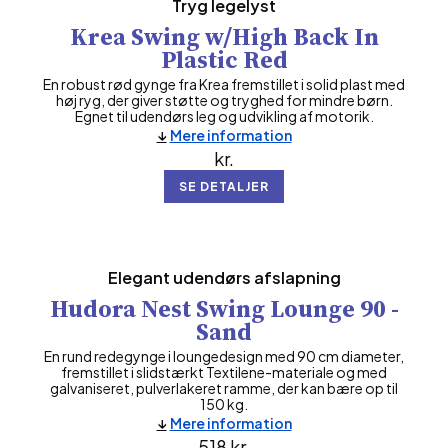
Tryg legelyst
Krea Swing w/High Back In
Plastic Red
En robust rød gynge fra Krea fremstillet i solid plast med
høj ryg, der giver støtte og tryghed for mindre børn.
Egnet til udendørs leg og udvikling af motorik.
Mere information
kr.
SE DETALJER
Elegant udendørs afslapning
Hudora Nest Swing Lounge 90 -
Sand
En rund redegynge i loungedesign med 90 cm diameter,
fremstillet i slidstærkt Textilene-materiale og med
galvaniseret, pulverlakeret ramme, der kan bære op til
150 kg.
Mere information
518
kr.