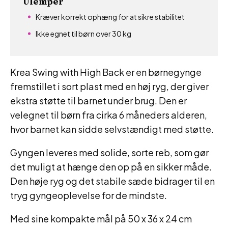
Ulemper
Kræver korrekt ophæng for at sikre stabilitet
Ikke egnet til børn over 30 kg
Krea Swing with High Back er en børnegynge
fremstillet i sort plast med en høj ryg, der giver
ekstra støtte til barnet under brug. Den er
velegnet til børn fra cirka 6 måneders alderen,
hvor barnet kan sidde selvstændigt med støtte.
Gyngen leveres med solide, sorte reb, som gør
det muligt at hænge den op på en sikker måde.
Den høje ryg og det stabile sæde bidrager til en
tryg gyngeoplevelse for de mindste.
Med sine kompakte mål på 50 x 36 x 24 cm