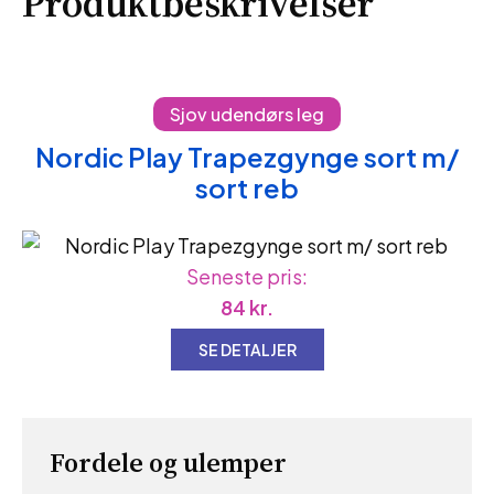
Produktbeskrivelser
Sjov udendørs leg
Nordic Play Trapezgynge sort m/
sort reb
Seneste pris:
84
kr.
SE DETALJER
Fordele og ulemper