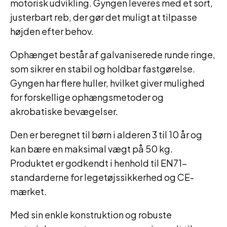
motorisk udvikling. Gyngen leveres med et sort,
justerbart reb, der gør det muligt at tilpasse
højden efter behov.
Ophænget består af galvaniserede runde ringe,
som sikrer en stabil og holdbar fastgørelse.
Gyngen har flere huller, hvilket giver mulighed
for forskellige ophængsmetoder og
akrobatiske bevægelser.
Den er beregnet til børn i alderen 3 til 10 år og
kan bære en maksimal vægt på 50 kg.
Produktet er godkendt i henhold til EN71-
standarderne for legetøjssikkerhed og CE-
mærket.
Med sin enkle konstruktion og robuste