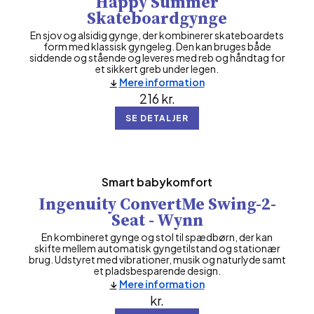
Happy Summer
Skateboardgynge
En sjov og alsidig gynge, der kombinerer skateboardets
form med klassisk gyngeleg. Den kan bruges både
siddende og stående og leveres med reb og håndtag for
et sikkert greb under legen.
Mere information
216
kr.
SE DETALJER
Smart babykomfort
Ingenuity ConvertMe Swing-2-
Seat - Wynn
En kombineret gynge og stol til spædbørn, der kan
skifte mellem automatisk gyngetilstand og stationær
brug. Udstyret med vibrationer, musik og naturlyde samt
et pladsbesparende design.
Mere information
kr.