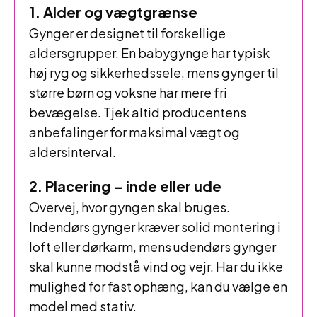
1. Alder og vægtgrænse
Gynger er designet til forskellige
aldersgrupper. En babygynge har typisk
høj ryg og sikkerhedssele, mens gynger til
større børn og voksne har mere fri
bevægelse. Tjek altid producentens
anbefalinger for maksimal vægt og
aldersinterval.
2. Placering – inde eller ude
Overvej, hvor gyngen skal bruges.
Indendørs gynger kræver solid montering i
loft eller dørkarm, mens udendørs gynger
skal kunne modstå vind og vejr. Har du ikke
mulighed for fast ophæng, kan du vælge en
model med stativ.