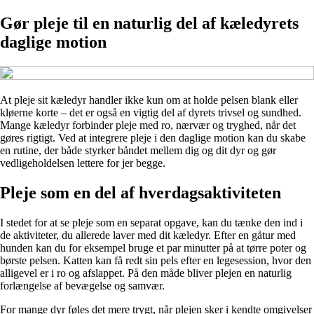
Gør pleje til en naturlig del af kæledyrets
daglige motion
At pleje sit kæledyr handler ikke kun om at holde pelsen blank eller
kløerne korte – det er også en vigtig del af dyrets trivsel og sundhed.
Mange kæledyr forbinder pleje med ro, nærvær og tryghed, når det
gøres rigtigt. Ved at integrere pleje i den daglige motion kan du skabe
en rutine, der både styrker båndet mellem dig og dit dyr og gør
vedligeholdelsen lettere for jer begge.
Pleje som en del af hverdagsaktiviteten
I stedet for at se pleje som en separat opgave, kan du tænke den ind i
de aktiviteter, du allerede laver med dit kæledyr. Efter en gåtur med
hunden kan du for eksempel bruge et par minutter på at tørre poter og
børste pelsen. Katten kan få redt sin pels efter en legesession, hvor den
alligevel er i ro og afslappet. På den måde bliver plejen en naturlig
forlængelse af bevægelse og samvær.
For mange dyr føles det mere trygt, når plejen sker i kendte omgivelser