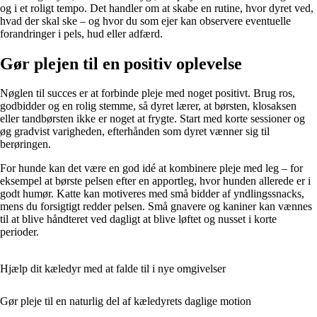
og i et roligt tempo. Det handler om at skabe en rutine, hvor dyret ved,
hvad der skal ske – og hvor du som ejer kan observere eventuelle
forandringer i pels, hud eller adfærd.
Gør plejen til en positiv oplevelse
Nøglen til succes er at forbinde pleje med noget positivt. Brug ros,
godbidder og en rolig stemme, så dyret lærer, at børsten, klosaksen
eller tandbørsten ikke er noget at frygte. Start med korte sessioner og
øg gradvist varigheden, efterhånden som dyret vænner sig til
berøringen.
For hunde kan det være en god idé at kombinere pleje med leg – for
eksempel at børste pelsen efter en apportleg, hvor hunden allerede er i
godt humør. Katte kan motiveres med små bidder af yndlingssnacks,
mens du forsigtigt redder pelsen. Små gnavere og kaniner kan vænnes
til at blive håndteret ved dagligt at blive løftet og nusset i korte
perioder.
Hjælp dit kæledyr med at falde til i nye omgivelser
Gør pleje til en naturlig del af kæledyrets daglige motion