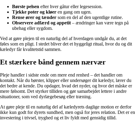
Børste pelsen
efter hver gåtur eller legesession.
Tjekke poter og kløer
en gang om ugen.
Rense ører og tænder
som en del af den ugentlige rutine.
Observere adfærd og appetit
– ændringer kan være tegn på
ubehag eller sygdom.
Ved at gøre plejen til en naturlig del af hverdagen undgår du, at det
føles som en pligt. I stedet bliver det et hyggeligt ritual, hvor du og dit
kæledyr får kvalitetstid sammen.
Et stærkere bånd gennem nærvær
Pleje handler i sidste ende om mere end renhed – det handler om
kontakt. Når du børster, klipper eller undersøger dit kæledyr, lærer du
det bedre at kende. Du opdager, hvad det nyder, og hvor det måske er
mere følsomt. Det styrker tilliden og gør samarbejdet lettere i andre
situationer, som ved dyrlægebesøg eller træning.
At gøre pleje til en naturlig del af kæledyrets daglige motion er derfor
ikke kun godt for dyrets sundhed, men også for jeres relation. Det er en
investering i trivsel, tryghed og et liv fyldt med gensidig tillid.