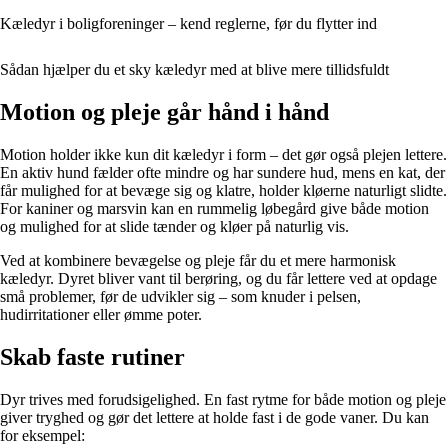
Kæledyr i boligforeninger – kend reglerne, før du flytter ind
Sådan hjælper du et sky kæledyr med at blive mere tillidsfuldt
Motion og pleje går hånd i hånd
Motion holder ikke kun dit kæledyr i form – det gør også plejen lettere.
En aktiv hund fælder ofte mindre og har sundere hud, mens en kat, der
får mulighed for at bevæge sig og klatre, holder kløerne naturligt slidte.
For kaniner og marsvin kan en rummelig løbegård give både motion
og mulighed for at slide tænder og kløer på naturlig vis.
Ved at kombinere bevægelse og pleje får du et mere harmonisk
kæledyr. Dyret bliver vant til berøring, og du får lettere ved at opdage
små problemer, før de udvikler sig – som knuder i pelsen,
hudirritationer eller ømme poter.
Skab faste rutiner
Dyr trives med forudsigelighed. En fast rytme for både motion og pleje
giver tryghed og gør det lettere at holde fast i de gode vaner. Du kan
for eksempel: