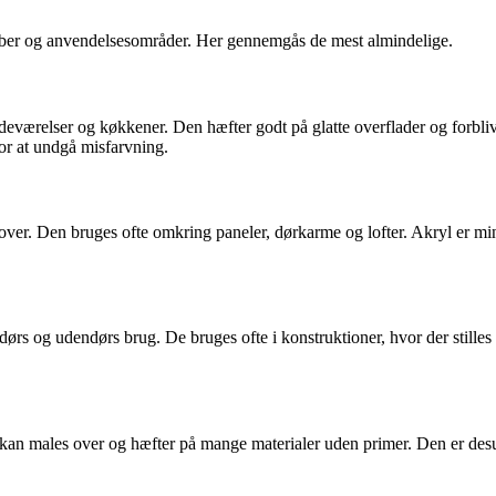
aber og anvendelsesområder. Her gennemgås de mest almindelige.
badeværelser og køkkener. Den hæfter godt på glatte overflader og forbliv
for at undgå misfarvning.
over. Den bruges ofte omkring paneler, dørkarme og lofter. Akryl er mi
ørs og udendørs brug. De bruges ofte i konstruktioner, hvor der stilles
kan males over og hæfter på mange materialer uden primer. Den er desud