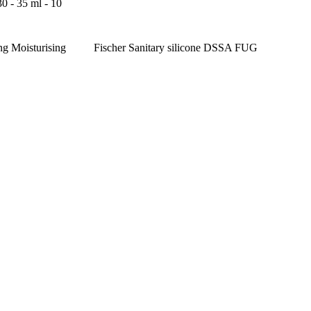
0 - 35 ml - 10
g Moisturising
Fischer Sanitary silicone DSSA FUG