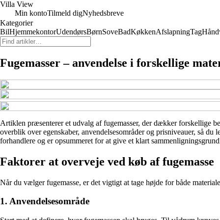
Villa View
Min konto
Tilmeld dig
Nyhedsbreve
Kategorier
Bil
Hjemmekontor
Udendørs
Børn
Sove
Bad
Køkken
Afslapning
Tag
Hånd
Fugemasser – anvendelse i forskellige mate
Artiklen præsenterer et udvalg af fugemasser, der dækker forskellige beh
overblik over egenskaber, anvendelsesområder og prisniveauer, så du lett
forhandlere og er opsummeret for at give et klart sammenligningsgrund
Faktorer at overveje ved køb af fugemasse
Når du vælger fugemasse, er det vigtigt at tage højde for både materiale
1. Anvendelsesområde