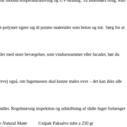
unne modstå temperaturudsving og UV-stråling. Til indendørs brug, som
S-polymer egner sig til porøse materialer som beton og træ. Sørg for at
åder med store bevægelser, som vinduesrammer eller facader, bør du
vervej også, om fugemassen skal kunne males over – det kan ikke alle
dler. Regelmæssig inspektion og udskiftning af slidte fuger forlænger
 Natural Matte
Unipak Paksalve tube a 250 gr