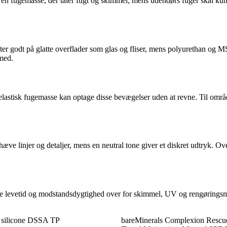
s en fugemasse, der tåler fugt og skimmel, mens udendørs fuger skal k
ter godt på glatte overflader som glas og fliser, mens polyurethan og M
 med.
elastisk fugemasse kan optage disse bevægelser uden at revne. Til omr
æve linjer og detaljer, mens en neutral tone giver et diskret udtryk. O
de levetid og modstandsdygtighed over for skimmel, UV og rengøringsmi
y silicone DSSA TP
bareMinerals Complexion Rescue