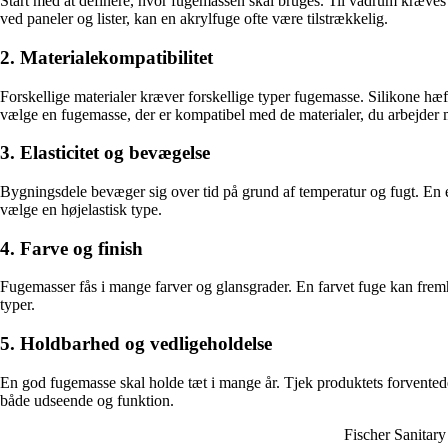
Start med at definere, hvor fugemassen skal bruges. Til vådrum kræve
ved paneler og lister, kan en akrylfuge ofte være tilstrækkelig.
2. Materialekompatibilitet
Forskellige materialer kræver forskellige typer fugemasse. Silikone hæf
vælge en fugemasse, der er kompatibel med de materialer, du arbejder
3. Elasticitet og bevægelse
Bygningsdele bevæger sig over tid på grund af temperatur og fugt. En 
vælge en højelastisk type.
4. Farve og finish
Fugemasser fås i mange farver og glansgrader. En farvet fuge kan fremh
typer.
5. Holdbarhed og vedligeholdelse
En god fugemasse skal holde tæt i mange år. Tjek produktets forvente
både udseende og funktion.
Fischer Sanitar