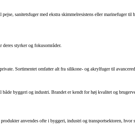
il pejse, sanitetsfuger med ekstra skimmelresistens eller marinefuger til 
 deres styrker og fokusområder.
g private. Sortimentet omfatter alt fra silikone- og akrylfuger til ava
både byggeri og industri. Brandet er kendt for høj kvalitet og brugerven
rodukter anvendes ofte i byggeri, industri og transportsektoren, hvor st