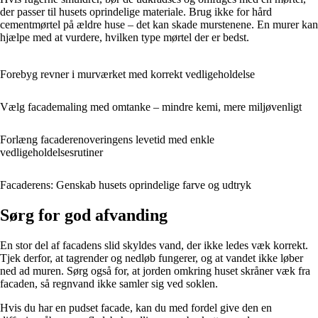
der passer til husets oprindelige materiale. Brug ikke for hård
cementmørtel på ældre huse – det kan skade murstenene. En murer kan
hjælpe med at vurdere, hvilken type mørtel der er bedst.
Forebyg revner i murværket med korrekt vedligeholdelse
Vælg facademaling med omtanke – mindre kemi, mere miljøvenligt
Forlæng facaderenoveringens levetid med enkle
vedligeholdelsesrutiner
Facaderens: Genskab husets oprindelige farve og udtryk
Sørg for god afvanding
En stor del af facadens slid skyldes vand, der ikke ledes væk korrekt.
Tjek derfor, at tagrender og nedløb fungerer, og at vandet ikke løber
ned ad muren. Sørg også for, at jorden omkring huset skråner væk fra
facaden, så regnvand ikke samler sig ved soklen.
Hvis du har en pudset facade, kan du med fordel give den en