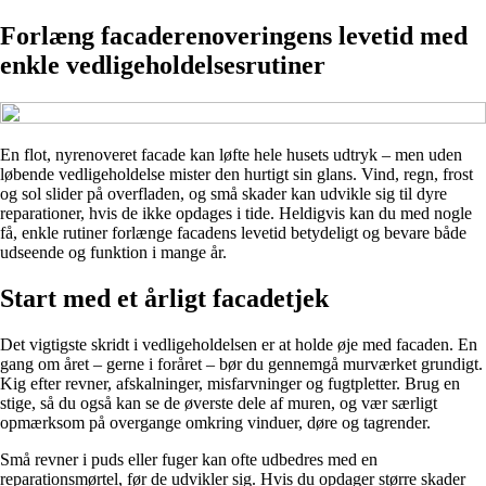
Forlæng facaderenoveringens levetid med
enkle vedligeholdelsesrutiner
En flot, nyrenoveret facade kan løfte hele husets udtryk – men uden
løbende vedligeholdelse mister den hurtigt sin glans. Vind, regn, frost
og sol slider på overfladen, og små skader kan udvikle sig til dyre
reparationer, hvis de ikke opdages i tide. Heldigvis kan du med nogle
få, enkle rutiner forlænge facadens levetid betydeligt og bevare både
udseende og funktion i mange år.
Start med et årligt facadetjek
Det vigtigste skridt i vedligeholdelsen er at holde øje med facaden. En
gang om året – gerne i foråret – bør du gennemgå murværket grundigt.
Kig efter revner, afskalninger, misfarvninger og fugtpletter. Brug en
stige, så du også kan se de øverste dele af muren, og vær særligt
opmærksom på overgange omkring vinduer, døre og tagrender.
Små revner i puds eller fuger kan ofte udbedres med en
reparationsmørtel, før de udvikler sig. Hvis du opdager større skader