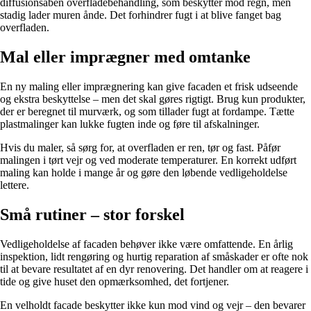
diffusionsåben overfladebehandling, som beskytter mod regn, men
stadig lader muren ånde. Det forhindrer fugt i at blive fanget bag
overfladen.
Mal eller imprægner med omtanke
En ny maling eller imprægnering kan give facaden et frisk udseende
og ekstra beskyttelse – men det skal gøres rigtigt. Brug kun produkter,
der er beregnet til murværk, og som tillader fugt at fordampe. Tætte
plastmalinger kan lukke fugten inde og føre til afskalninger.
Hvis du maler, så sørg for, at overfladen er ren, tør og fast. Påfør
malingen i tørt vejr og ved moderate temperaturer. En korrekt udført
maling kan holde i mange år og gøre den løbende vedligeholdelse
lettere.
Små rutiner – stor forskel
Vedligeholdelse af facaden behøver ikke være omfattende. En årlig
inspektion, lidt rengøring og hurtig reparation af småskader er ofte nok
til at bevare resultatet af en dyr renovering. Det handler om at reagere i
tide og give huset den opmærksomhed, det fortjener.
En velholdt facade beskytter ikke kun mod vind og vejr – den bevarer