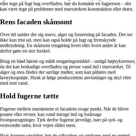
eller tegn på fugt bag overfladen, bør du kontakte en fagperson – det
kan være tegn på problemer med murværkets konstruktion eller dræn.
Rens facaden skånsomt
Over tid samler der sig snavs, alger og forurening på facaden. Det ser
ikke kun trist ud, men kan også holde på fugt og fremskynde
nedbrydning. En skånsom rengøring hvert eller hvert andet år kan
derfor gøre en stor forskel.
Brug en blød børste og mildt rengøringsmiddel – undgå højtryksrenser,
da det kan beskadige overfladen og presse vand ind i murværket. Til
alger og mos findes der særlige midler, som kan påføres med
lavtrykssprøjte. Husk at følge producentens anvisninger og skyl efter
med rent vand.
Hold fugerne tætte
Fugerne mellem murstenene er facadens svage punkt. Når de bliver
porøse eller revner, kan vand trænge ind og forårsage
frostsprængninger. Tjek derfor fugerne jævnligt, især på syd- og
vestvendte sider, hvor vejret slider mest.
Hvis fugerne smuldrer, bør de udkradses og omfuges med en mørtel,