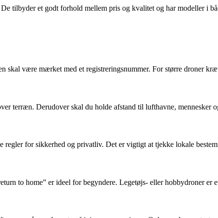
De tilbyder et godt forhold mellem pris og kvalitet og har modeller i b
ronen skal være mærket med et registreringsnummer. For større droner kr
r terræn. Derudover skal du holde afstand til lufthavne, mennesker o
regler for sikkerhed og privatliv. Det er vigtigt at tjekke lokale bestem
urn to home” er ideel for begyndere. Legetøjs- eller hobbydroner er et 