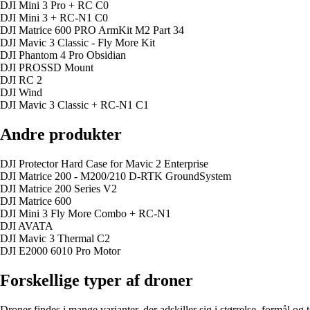
DJI Mini 3 Pro + RC C0
DJI Mini 3 + RC-N1 C0
DJI Matrice 600 PRO ArmKit M2 Part 34
DJI Mavic 3 Classic - Fly More Kit
DJI Phantom 4 Pro Obsidian
DJI PROSSD Mount
DJI RC 2
DJI Wind
DJI Mavic 3 Classic + RC-N1 C1
Andre produkter
DJI Protector Hard Case for Mavic 2 Enterprise
DJI Matrice 200 - M200/210 D-RTK GroundSystem
DJI Matrice 200 Series V2
DJI Matrice 600
DJI Mini 3 Fly More Combo + RC-N1
DJI AVATA
DJI Mavic 3 Thermal C2
DJI E2000 6010 Pro Motor
Forskellige typer af droner
Droner findes i mange varianter, der adskiller sig i størrelse, formål og