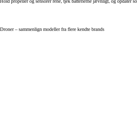
Hold propeller og sensorer rene, tjek batterierne jævnligt, og opdater s
Droner – sammenlign modeller fra flere kendte brands