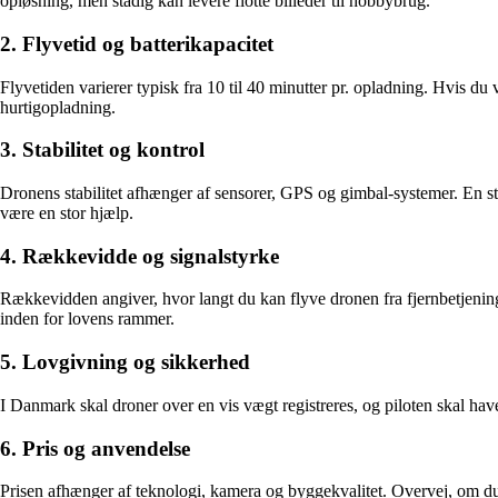
opløsning, men stadig kan levere flotte billeder til hobbybrug.
2. Flyvetid og batterikapacitet
Flyvetiden varierer typisk fra 10 til 40 minutter pr. opladning. Hvis du
hurtigopladning.
3. Stabilitet og kontrol
Dronens stabilitet afhænger af sensorer, GPS og gimbal-systemer. En st
være en stor hjælp.
4. Rækkevidde og signalstyrke
Rækkevidden angiver, hvor langt du kan flyve dronen fra fjernbetjenin
inden for lovens rammer.
5. Lovgivning og sikkerhed
I Danmark skal droner over en vis vægt registreres, og piloten skal have 
6. Pris og anvendelse
Prisen afhænger af teknologi, kamera og byggekvalitet. Overvej, om du