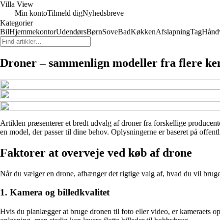
Villa View
Min konto
Tilmeld dig
Nyhedsbreve
Kategorier
Bil
Hjemmekontor
Udendørs
Børn
Sove
Bad
Køkken
Afslapning
Tag
Hånd
Droner – sammenlign modeller fra flere ke
Artiklen præsenterer et bredt udvalg af droner fra forskellige producent
en model, der passer til dine behov. Oplysningerne er baseret på offent
Faktorer at overveje ved køb af drone
Når du vælger en drone, afhænger det rigtige valg af, hvad du vil bruge 
1. Kamera og billedkvalitet
Hvis du planlægger at bruge dronen til foto eller video, er kameraets o