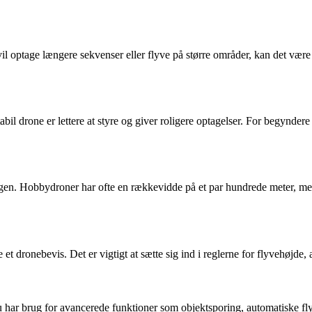
 vil optage længere sekvenser eller flyve på større områder, kan det være
abil drone er lettere at styre og giver roligere optagelser. For begynd
gen. Hobbydroner har ofte en rækkevidde på et par hundrede meter, mens
et dronebevis. Det er vigtigt at sætte sig ind i reglerne for flyvehøjde, 
 har brug for avancerede funktioner som objektsporing, automatiske fly