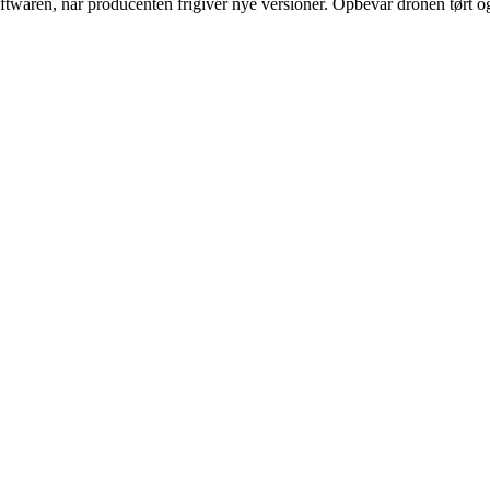
oftwaren, når producenten frigiver nye versioner. Opbevar dronen tørt og