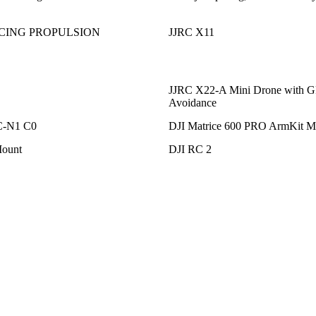
ACING PROPULSION
JJRC X11
JJRC X22-A Mini Drone with G
Avoidance
C-N1 C0
DJI Matrice 600 PRO ArmKit M2
ount
DJI RC 2