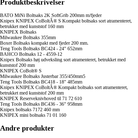
Produktbeskrivelser
BATO MiNi Boltsaks 2K SoftGrib 200mm m/fjeder
Knipex KNIPEX CoBoltÂ® S Kompakt boltsaks sort atramenteret,
betrukket med kunststof 160 mm
KNIPEX Boltsaks
Milwaukee Boltsaks 355mm
Boxer Boltsaks kompakt med fjeder 200 mm.
Teng Tools Boltsaks BC424 - 24" 652mm
BAHCO Boltsaks 12 - 4559-12
Knipex Boltsaks høj udveksling sort atramenteret, betrukket med
kunststof 200 mm
KNIPEX CoBolt® S
Milwaukee Boltsaks Justerbar 355/450mm5
Teng Tools Boltsaks BC418 - 18" 485mm
Knipex KNIPEX CoBoltÂ® Kompakt boltsaks sort atramenteret,
betrukket med kunststof 200 mm
KNIPEX Reserveknivhoved til 71 72 610
Teng Tools Boltsaks BC436 - 36" 958mm
Knipex boltsaks 7172 460 mm
KNIPEX mini boltsaks 71 01 160
Andre produkter