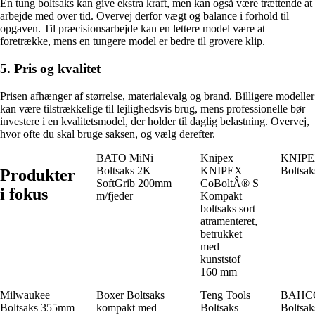
En tung boltsaks kan give ekstra kraft, men kan også være trættende at
arbejde med over tid. Overvej derfor vægt og balance i forhold til
opgaven. Til præcisionsarbejde kan en lettere model være at
foretrække, mens en tungere model er bedre til grovere klip.
5. Pris og kvalitet
Prisen afhænger af størrelse, materialevalg og brand. Billigere modeller
kan være tilstrækkelige til lejlighedsvis brug, mens professionelle bør
investere i en kvalitetsmodel, der holder til daglig belastning. Overvej,
hvor ofte du skal bruge saksen, og vælg derefter.
BATO MiNi
Knipex
KNIP
Boltsaks 2K
KNIPEX
Boltsak
Produkter
SoftGrib 200mm
CoBoltÂ® S
i fokus
m/fjeder
Kompakt
boltsaks sort
atramenteret,
betrukket
med
kunststof
160 mm
Milwaukee
Boxer Boltsaks
Teng Tools
BAHC
Boltsaks 355mm
kompakt med
Boltsaks
Boltsak