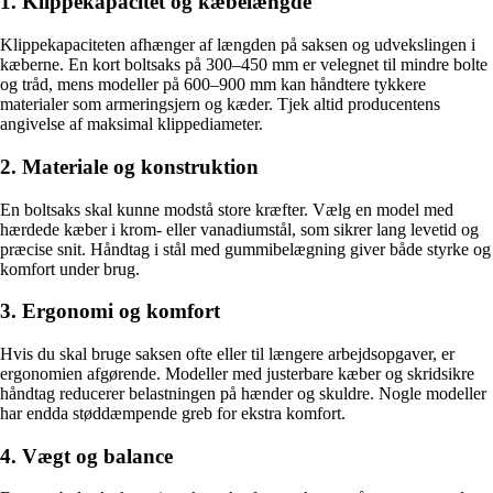
1. Klippekapacitet og kæbelængde
Klippekapaciteten afhænger af længden på saksen og udvekslingen i
kæberne. En kort boltsaks på 300–450 mm er velegnet til mindre bolte
og tråd, mens modeller på 600–900 mm kan håndtere tykkere
materialer som armeringsjern og kæder. Tjek altid producentens
angivelse af maksimal klippediameter.
2. Materiale og konstruktion
En boltsaks skal kunne modstå store kræfter. Vælg en model med
hærdede kæber i krom- eller vanadiumstål, som sikrer lang levetid og
præcise snit. Håndtag i stål med gummibelægning giver både styrke og
komfort under brug.
3. Ergonomi og komfort
Hvis du skal bruge saksen ofte eller til længere arbejdsopgaver, er
ergonomien afgørende. Modeller med justerbare kæber og skridsikre
håndtag reducerer belastningen på hænder og skuldre. Nogle modeller
har endda støddæmpende greb for ekstra komfort.
4. Vægt og balance