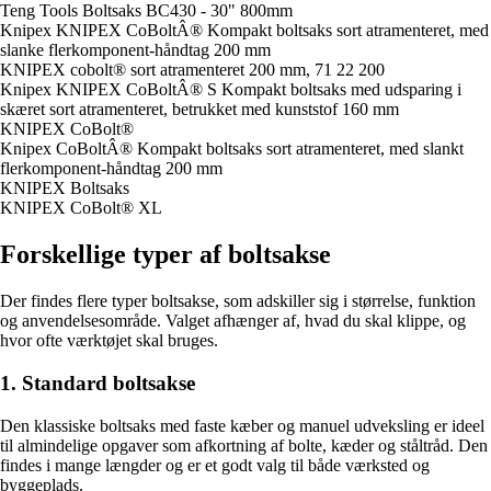
Teng Tools Boltsaks BC430 - 30" 800mm
Knipex KNIPEX CoBoltÂ® Kompakt boltsaks sort atramenteret, med
slanke flerkomponent-håndtag 200 mm
KNIPEX cobolt® sort atramenteret 200 mm, 71 22 200
Knipex KNIPEX CoBoltÂ® S Kompakt boltsaks med udsparing i
skæret sort atramenteret, betrukket med kunststof 160 mm
KNIPEX CoBolt®
Knipex CoBoltÂ® Kompakt boltsaks sort atramenteret, med slankt
flerkomponent-håndtag 200 mm
KNIPEX Boltsaks
KNIPEX CoBolt® XL
Forskellige typer af boltsakse
Der findes flere typer boltsakse, som adskiller sig i størrelse, funktion
og anvendelsesområde. Valget afhænger af, hvad du skal klippe, og
hvor ofte værktøjet skal bruges.
1. Standard boltsakse
Den klassiske boltsaks med faste kæber og manuel udveksling er ideel
til almindelige opgaver som afkortning af bolte, kæder og ståltråd. Den
findes i mange længder og er et godt valg til både værksted og
byggeplads.