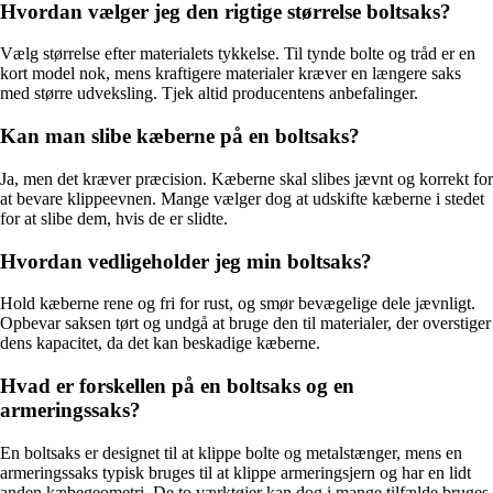
Hvordan vælger jeg den rigtige størrelse boltsaks?
Vælg størrelse efter materialets tykkelse. Til tynde bolte og tråd er en
kort model nok, mens kraftigere materialer kræver en længere saks
med større udveksling. Tjek altid producentens anbefalinger.
Kan man slibe kæberne på en boltsaks?
Ja, men det kræver præcision. Kæberne skal slibes jævnt og korrekt for
at bevare klippeevnen. Mange vælger dog at udskifte kæberne i stedet
for at slibe dem, hvis de er slidte.
Hvordan vedligeholder jeg min boltsaks?
Hold kæberne rene og fri for rust, og smør bevægelige dele jævnligt.
Opbevar saksen tørt og undgå at bruge den til materialer, der overstiger
dens kapacitet, da det kan beskadige kæberne.
Hvad er forskellen på en boltsaks og en
armeringssaks?
En boltsaks er designet til at klippe bolte og metalstænger, mens en
armeringssaks typisk bruges til at klippe armeringsjern og har en lidt
anden kæbegeometri. De to værktøjer kan dog i mange tilfælde bruges