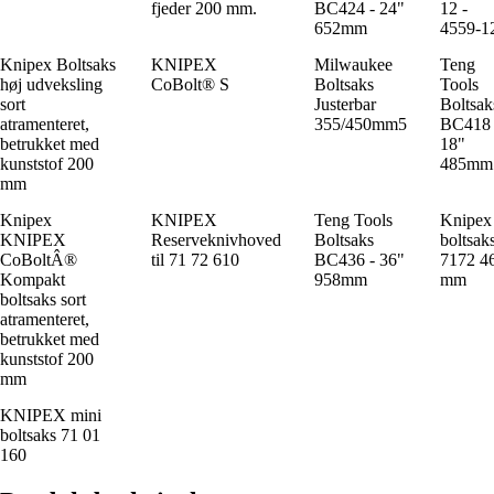
fjeder 200 mm.
BC424 - 24"
12 -
652mm
4559-1
Knipex Boltsaks
KNIPEX
Milwaukee
Teng
høj udveksling
CoBolt® S
Boltsaks
Tools
sort
Justerbar
Boltsak
atramenteret,
355/450mm5
BC418 
betrukket med
18"
kunststof 200
485mm
mm
Knipex
KNIPEX
Teng Tools
Knipex
KNIPEX
Reserveknivhoved
Boltsaks
boltsak
CoBoltÂ®
til 71 72 610
BC436 - 36"
7172 4
Kompakt
958mm
mm
boltsaks sort
atramenteret,
betrukket med
kunststof 200
mm
KNIPEX mini
boltsaks 71 01
160