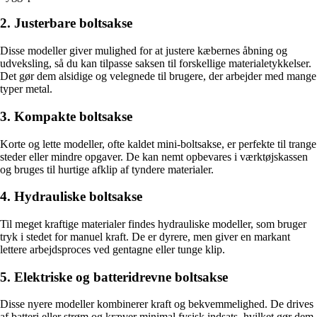
2. Justerbare boltsakse
Disse modeller giver mulighed for at justere kæbernes åbning og
udveksling, så du kan tilpasse saksen til forskellige materialetykkelser.
Det gør dem alsidige og velegnede til brugere, der arbejder med mange
typer metal.
3. Kompakte boltsakse
Korte og lette modeller, ofte kaldet mini-boltsakse, er perfekte til trange
steder eller mindre opgaver. De kan nemt opbevares i værktøjskassen
og bruges til hurtige afklip af tyndere materialer.
4. Hydrauliske boltsakse
Til meget kraftige materialer findes hydrauliske modeller, som bruger
tryk i stedet for manuel kraft. De er dyrere, men giver en markant
lettere arbejdsproces ved gentagne eller tunge klip.
5. Elektriske og batteridrevne boltsakse
Disse nyere modeller kombinerer kraft og bekvemmelighed. De drives
af batteri eller strøm og kræver minimal fysisk indsats, hvilket gør dem