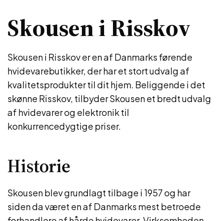
Skousen i Risskov
Skousen i Risskov er en af ​​Danmarks førende
hvidevarebutikker, der har et stort udvalg af
kvalitetsprodukter til dit hjem. Beliggende i det
skønne Risskov, tilbyder Skousen et bredt udvalg
af hvidevarer og elektronik til
konkurrencedygtige priser.
Historie
Skousen blev grundlagt tilbage i 1957 og har
siden da været en af Danmarks mest betroede
forhandlere af hårde hvidevarer. Virksomheden