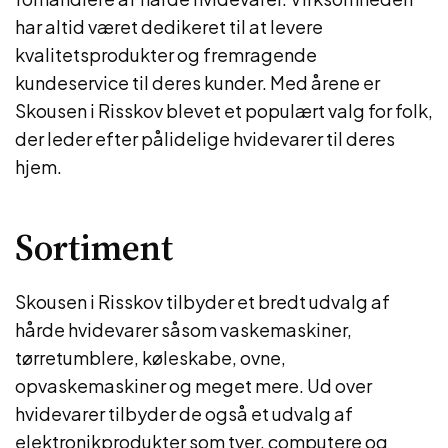
har altid været dedikeret til at levere
kvalitetsprodukter og fremragende
kundeservice til deres kunder. Med årene er
Skousen i Risskov blevet et populært valg for folk,
der leder efter pålidelige hvidevarer til deres
hjem.
Sortiment
Skousen i Risskov tilbyder et bredt udvalg af
hårde hvidevarer såsom vaskemaskiner,
tørretumblere, køleskabe, ovne,
opvaskemaskiner og meget mere. Ud over
hvidevarer tilbyder de også et udvalg af
elektronikprodukter som tver, computere og