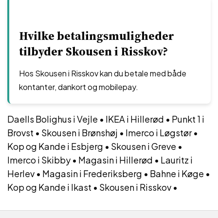
Hvilke betalingsmuligheder
tilbyder Skousen i Risskov?
Hos Skousen i Risskov kan du betale med både
kontanter, dankort og mobilepay.
Daells Bolighus i Vejle
•
IKEA i Hillerød
•
Punkt 1 i
Brovst
•
Skousen i Brønshøj
•
Imerco i Løgstør
•
Kop og Kande i Esbjerg
•
Skousen i Greve
•
Imerco i Skibby
•
Magasin i Hillerød
•
Lauritz i
Herlev
•
Magasin i Frederiksberg
•
Bahne i Køge
•
Kop og Kande i Ikast
•
Skousen i Risskov
•