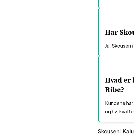
Har Skou
Ja, Skousen 
Hvad er 
Ribe?
Kundene har 
og høj kvalit
Skousen i Kal