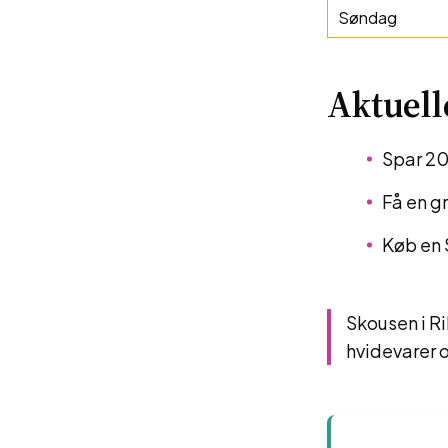
Søndag
Aktuell
Spar 20
Få en g
Køb en 
Skousen i Ri
hvidevarer o