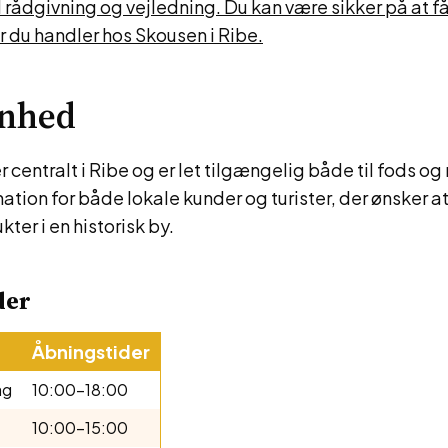
rådgivning og vejledning. Du kan være sikker på at f
r du handler hos Skousen i Ribe.
enhed
 centralt i Ribe og er let tilgængelig både til fods og
nation for både lokale kunder og turister, der ønsker a
ter i en historisk by.
der
Åbningstider
ag
10:00-18:00
10:00-15:00