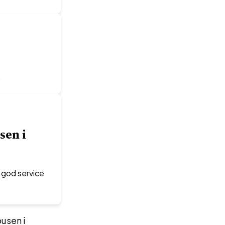
.
sen i
 god service
usen i