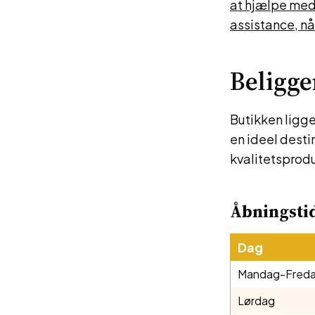
at hjælpe med 
assistance, nå
Beligg
Butikken ligger
en ideel desti
kvalitetsproduk
Åbningsti
Dag
Mandag-Fred
Lørdag