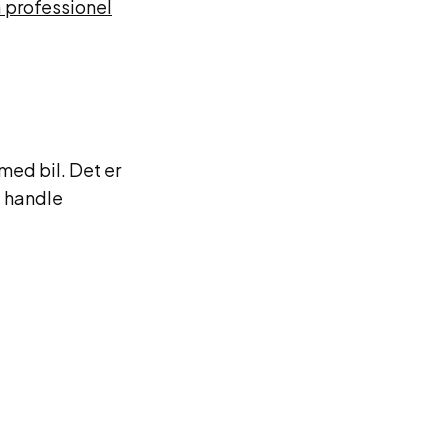
å professionel
 med bil. Det er
t handle