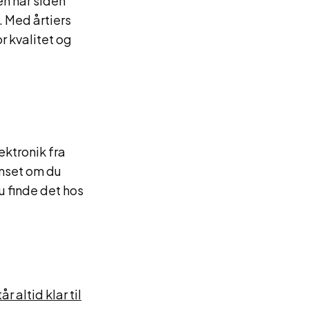
en har siden
 Med årtiers
 kvalitet og
ektronik fra
nset om du
u finde det hos
 altid klar til