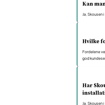
Kan man 
Ja, Skousen i
Hvilke f
Fordelene ve
god kundeser
Har Skou
installa
Ja, Skousen i