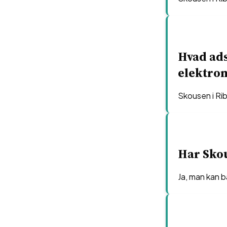
Hvad ads
elektro
Skousen i Rib
Har Skou
Ja, man kan b