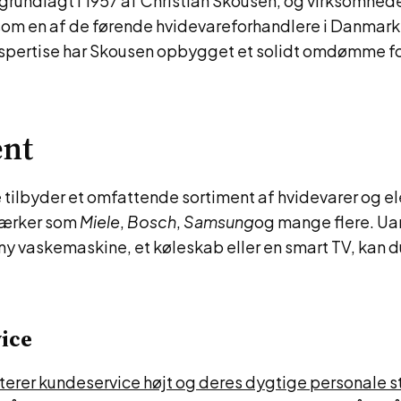
grundlagt i 1957 af Christian Skousen, og virksomhed
som en af de førende hvidevareforhandlere i Danmark.
kspertise har Skousen opbygget et solidt omdømme for
ent
 tilbyder et omfattende sortiment af hvidevarer og el
ærker som
Miele
,
Bosch
,
Samsung
og mange flere. Ua
 ny vaskemaskine, et køleskab eller en smart TV, kan d
ice
terer kundeservice højt og deres dygtige personale står