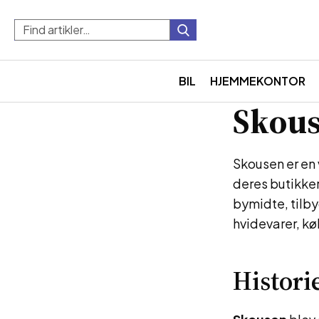
BIL
HJEMMEKONTOR
Skous
Skousen er en 
deres butikke
bymidte, tilby
hvidevarer, kø
Histori