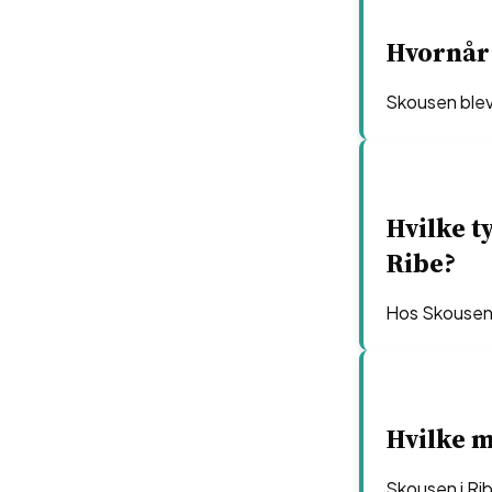
Hvornår 
Skousen blev 
Hvilke t
Ribe?
Hos Skousen 
Hvilke m
Skousen i Ri