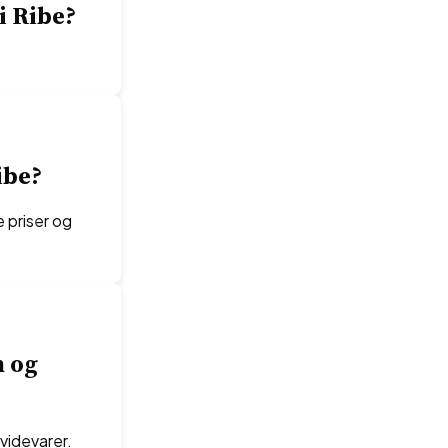
i Ribe?
ibe?
 priser og
n og
hvidevarer.