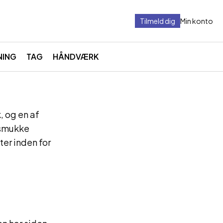
Tilmeld dig
Min konto
NING
TAG
HÅNDVÆRK
, og en af
 smukke
ter inden for