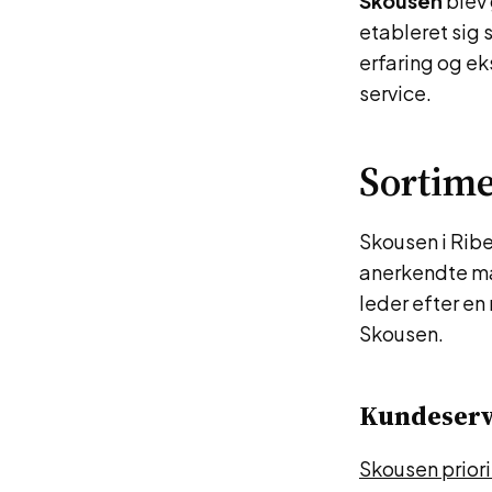
Skousen
blev 
etableret sig 
erfaring og e
service.
Sortim
Skousen i Ribe
anerkendte m
leder efter en
Skousen.
Kundeserv
Skousen priori