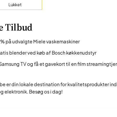
Lukket
e Tilbud
% på udvalgte Miele vaskemaskiner
ratis blender ved køb af Bosch køkkenudstyr
Samsung TV og få et gavekort til en film streamingtje
be er din lokale destination for kvalitetsprodukter ind
g elektronik. Besøg os i dag!