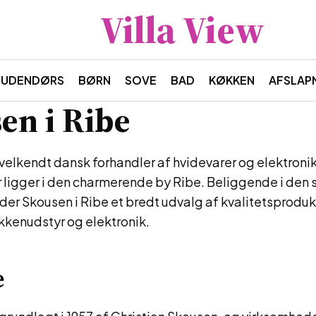
Villa View
UDENDØRS
BØRN
SOVE
BAD
KØKKEN
AFSLAP
en i Ribe
velkendt dansk forhandler af hvidevarer og elektronik
r ligger i den charmerende by Ribe. Beliggende i den
der Skousen i Ribe et bredt udvalg af kvalitetsproduk
kkenudstyr og elektronik.
e