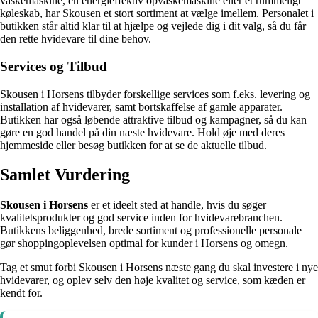
vaskemaskine, en energieffektiv opvaskemaskine eller et rummeligt
køleskab, har Skousen et stort sortiment at vælge imellem. Personalet i
butikken står altid klar til at hjælpe og vejlede dig i dit valg, så du får
den rette hvidevare til dine behov.
Services og Tilbud
Skousen i Horsens tilbyder forskellige services som f.eks. levering og
installation af hvidevarer, samt bortskaffelse af gamle apparater.
Butikken har også løbende attraktive tilbud og kampagner, så du kan
gøre en god handel på din næste hvidevare. Hold øje med deres
hjemmeside eller besøg butikken for at se de aktuelle tilbud.
Samlet Vurdering
Skousen i Horsens
er et ideelt sted at handle, hvis du søger
kvalitetsprodukter og god service inden for hvidevarebranchen.
Butikkens beliggenhed, brede sortiment og professionelle personale
gør shoppingoplevelsen optimal for kunder i Horsens og omegn.
Tag et smut forbi Skousen i Horsens næste gang du skal investere i nye
hvidevarer, og oplev selv den høje kvalitet og service, som kæden er
kendt for.