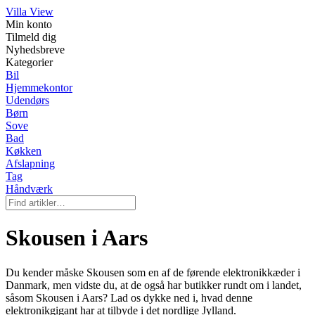
Villa View
Min konto
Tilmeld dig
Nyhedsbreve
Kategorier
Bil
Hjemmekontor
Udendørs
Børn
Sove
Bad
Køkken
Afslapning
Tag
Håndværk
Skousen i Aars
Du kender måske Skousen som en af de førende elektronikkæder i
Danmark, men vidste du, at de også har butikker rundt om i landet,
såsom Skousen i Aars? Lad os dykke ned i, hvad denne
elektronikgigant har at tilbyde i det nordlige Jylland.