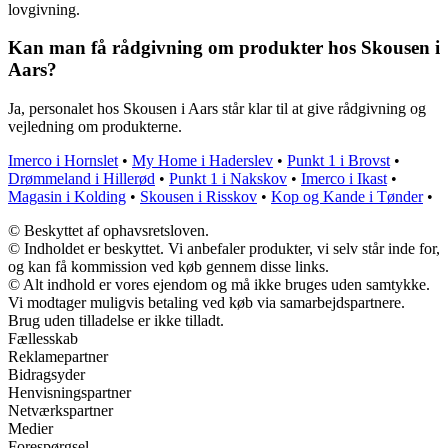
lovgivning.
Kan man få rådgivning om produkter hos Skousen i
Aars?
Ja, personalet hos Skousen i Aars står klar til at give rådgivning og
vejledning om produkterne.
Imerco i Hornslet
•
My Home i Haderslev
•
Punkt 1 i Brovst
•
Drømmeland i Hillerød
•
Punkt 1 i Nakskov
•
Imerco i Ikast
•
Magasin i Kolding
•
Skousen i Risskov
•
Kop og Kande i Tønder
•
© Beskyttet af ophavsretsloven.
© Indholdet er beskyttet. Vi anbefaler produkter, vi selv står inde for,
og kan få kommission ved køb gennem disse links.
© Alt indhold er vores ejendom og må ikke bruges uden samtykke.
Vi modtager muligvis betaling ved køb via samarbejdspartnere.
Brug uden tilladelse er ikke tilladt.
Fællesskab
Reklamepartner
Bidragsyder
Henvisningspartner
Netværkspartner
Medier
Forespørgsel