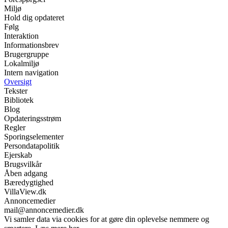
Miljø
Hold dig opdateret
Følg
Interaktion
Informationsbrev
Brugergruppe
Lokalmiljø
Intern navigation
Oversigt
Tekster
Bibliotek
Blog
Opdateringsstrøm
Regler
Sporingselementer
Persondatapolitik
Ejerskab
Brugsvilkår
Åben adgang
Bæredygtighed
VillaView.dk
Annoncemedier
mail@annoncemedier.dk
Vi samler data via cookies for at gøre din oplevelse nemmere og