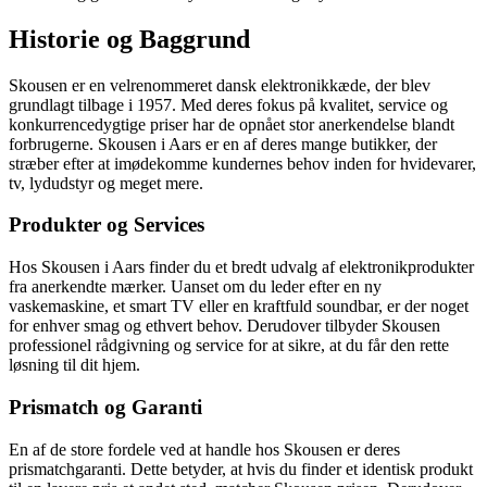
Historie og Baggrund
Skousen er en velrenommeret dansk elektronikkæde, der blev
grundlagt tilbage i 1957. Med deres fokus på kvalitet, service og
konkurrencedygtige priser har de opnået stor anerkendelse blandt
forbrugerne. Skousen i Aars er en af deres mange butikker, der
stræber efter at imødekomme kundernes behov inden for hvidevarer,
tv, lydudstyr og meget mere.
Produkter og Services
Hos Skousen i Aars finder du et bredt udvalg af elektronikprodukter
fra anerkendte mærker. Uanset om du leder efter en ny
vaskemaskine, et smart TV eller en kraftfuld soundbar, er der noget
for enhver smag og ethvert behov. Derudover tilbyder Skousen
professionel rådgivning og service for at sikre, at du får den rette
løsning til dit hjem.
Prismatch og Garanti
En af de store fordele ved at handle hos Skousen er deres
prismatchgaranti. Dette betyder, at hvis du finder et identisk produkt