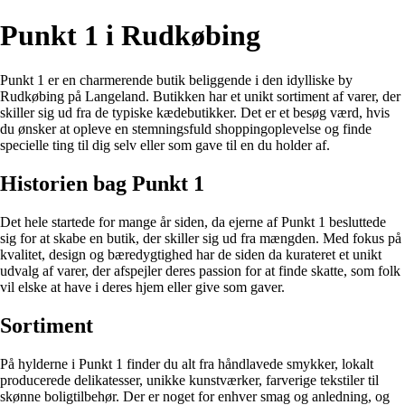
Punkt 1 i Rudkøbing
Punkt 1 er en charmerende butik beliggende i den idylliske by
Rudkøbing på Langeland. Butikken har et unikt sortiment af varer, der
skiller sig ud fra de typiske kædebutikker. Det er et besøg værd, hvis
du ønsker at opleve en stemningsfuld shoppingoplevelse og finde
specielle ting til dig selv eller som gave til en du holder af.
Historien bag Punkt 1
Det hele startede for mange år siden, da ejerne af Punkt 1 besluttede
sig for at skabe en butik, der skiller sig ud fra mængden. Med fokus på
kvalitet, design og bæredygtighed har de siden da kurateret et unikt
udvalg af varer, der afspejler deres passion for at finde skatte, som folk
vil elske at have i deres hjem eller give som gaver.
Sortiment
På hylderne i Punkt 1 finder du alt fra håndlavede smykker, lokalt
producerede delikatesser, unikke kunstværker, farverige tekstiler til
skønne boligtilbehør. Der er noget for enhver smag og anledning, og