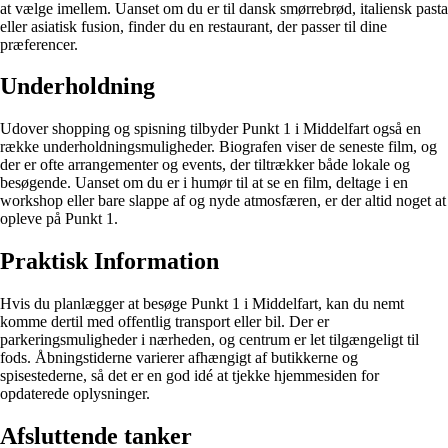
at vælge imellem. Uanset om du er til dansk smørrebrød, italiensk pasta
eller asiatisk fusion, finder du en restaurant, der passer til dine
præferencer.
Underholdning
Udover shopping og spisning tilbyder Punkt 1 i Middelfart også en
række underholdningsmuligheder. Biografen viser de seneste film, og
der er ofte arrangementer og events, der tiltrækker både lokale og
besøgende. Uanset om du er i humør til at se en film, deltage i en
workshop eller bare slappe af og nyde atmosfæren, er der altid noget at
opleve på Punkt 1.
Praktisk Information
Hvis du planlægger at besøge Punkt 1 i Middelfart, kan du nemt
komme dertil med offentlig transport eller bil. Der er
parkeringsmuligheder i nærheden, og centrum er let tilgængeligt til
fods. Åbningstiderne varierer afhængigt af butikkerne og
spisestederne, så det er en god idé at tjekke hjemmesiden for
opdaterede oplysninger.
Afsluttende tanker