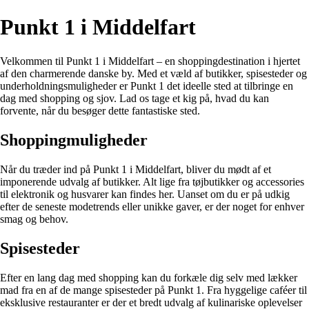
Punkt 1 i Middelfart
Velkommen til Punkt 1 i Middelfart – en shoppingdestination i hjertet
af den charmerende danske by. Med et væld af butikker, spisesteder og
underholdningsmuligheder er Punkt 1 det ideelle sted at tilbringe en
dag med shopping og sjov. Lad os tage et kig på, hvad du kan
forvente, når du besøger dette fantastiske sted.
Shoppingmuligheder
Når du træder ind på Punkt 1 i Middelfart, bliver du mødt af et
imponerende udvalg af butikker. Alt lige fra tøjbutikker og accessories
til elektronik og husvarer kan findes her. Uanset om du er på udkig
efter de seneste modetrends eller unikke gaver, er der noget for enhver
smag og behov.
Spisesteder
Efter en lang dag med shopping kan du forkæle dig selv med lækker
mad fra en af de mange spisesteder på Punkt 1. Fra hyggelige caféer til
eksklusive restauranter er der et bredt udvalg af kulinariske oplevelser