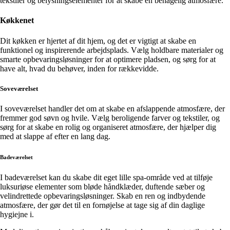
tekstiler og belysningselementer for at skabe en behagelig atmosfære.
Køkkenet
Dit køkken er hjertet af dit hjem, og det er vigtigt at skabe en
funktionel og inspirerende arbejdsplads. Vælg holdbare materialer og
smarte opbevaringsløsninger for at optimere pladsen, og sørg for at
have alt, hvad du behøver, inden for rækkevidde.
Soveværelset
I soveværelset handler det om at skabe en afslappende atmosfære, der
fremmer god søvn og hvile. Vælg beroligende farver og tekstiler, og
sørg for at skabe en rolig og organiseret atmosfære, der hjælper dig
med at slappe af efter en lang dag.
Badeværelset
I badeværelset kan du skabe dit eget lille spa-område ved at tilføje
luksuriøse elementer som bløde håndklæder, duftende sæber og
velindrettede opbevaringsløsninger. Skab en ren og indbydende
atmosfære, der gør det til en fornøjelse at tage sig af din daglige
hygiejne i.