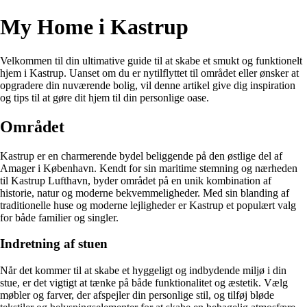
My Home i Kastrup
Velkommen til din ultimative guide til at skabe et smukt og funktionelt
hjem i Kastrup. Uanset om du er nytilflyttet til området eller ønsker at
opgradere din nuværende bolig, vil denne artikel give dig inspiration
og tips til at gøre dit hjem til din personlige oase.
Området
Kastrup er en charmerende bydel beliggende på den østlige del af
Amager i København. Kendt for sin maritime stemning og nærheden
til Kastrup Lufthavn, byder området på en unik kombination af
historie, natur og moderne bekvemmeligheder. Med sin blanding af
traditionelle huse og moderne lejligheder er Kastrup et populært valg
for både familier og singler.
Indretning af stuen
Når det kommer til at skabe et hyggeligt og indbydende miljø i din
stue, er det vigtigt at tænke på både funktionalitet og æstetik. Vælg
møbler og farver, der afspejler din personlige stil, og tilføj bløde