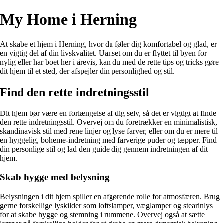
My Home i Herning
At skabe et hjem i Herning, hvor du føler dig komfortabel og glad, er
en vigtig del af din livskvalitet. Uanset om du er flyttet til byen for
nylig eller har boet her i årevis, kan du med de rette tips og tricks gøre
dit hjem til et sted, der afspejler din personlighed og stil.
Find den rette indretningsstil
Dit hjem bør være en forlængelse af dig selv, så det er vigtigt at finde
den rette indretningsstil. Overvej om du foretrækker en minimalistisk,
skandinavisk stil med rene linjer og lyse farver, eller om du er mere til
en hyggelig, boheme-indretning med farverige puder og tæpper. Find
din personlige stil og lad den guide dig gennem indretningen af dit
hjem.
Skab hygge med belysning
Belysningen i dit hjem spiller en afgørende rolle for atmosfæren. Brug
gerne forskellige lyskilder som loftslamper, væglamper og stearinlys
for at skabe hygge og stemning i rummene. Overvej også at sætte