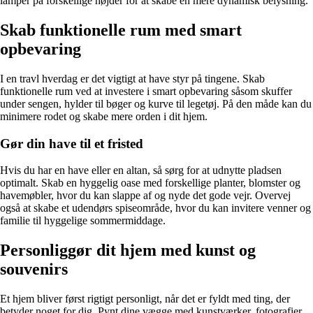
lamper på forskellige højder for at skabe en mere dynamisk belysning.
Skab funktionelle rum med smart
opbevaring
I en travl hverdag er det vigtigt at have styr på tingene. Skab
funktionelle rum ved at investere i smart opbevaring såsom skuffer
under sengen, hylder til bøger og kurve til legetøj. På den måde kan du
minimere rodet og skabe mere orden i dit hjem.
Gør din have til et fristed
Hvis du har en have eller en altan, så sørg for at udnytte pladsen
optimalt. Skab en hyggelig oase med forskellige planter, blomster og
havemøbler, hvor du kan slappe af og nyde det gode vejr. Overvej
også at skabe et udendørs spiseområde, hvor du kan invitere venner og
familie til hyggelige sommermiddage.
Personliggør dit hjem med kunst og
souvenirs
Et hjem bliver først rigtigt personligt, når det er fyldt med ting, der
betyder noget for dig. Pynt dine vægge med kunstværker, fotografier