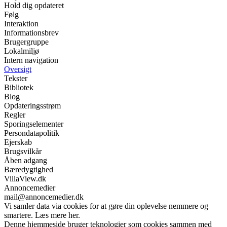
Hold dig opdateret
Følg
Interaktion
Informationsbrev
Brugergruppe
Lokalmiljø
Intern navigation
Oversigt
Tekster
Bibliotek
Blog
Opdateringsstrøm
Regler
Sporingselementer
Persondatapolitik
Ejerskab
Brugsvilkår
Åben adgang
Bæredygtighed
VillaView.dk
Annoncemedier
mail@annoncemedier.dk
Vi samler data via cookies for at gøre din oplevelse nemmere og
smartere. Læs mere her.
Denne hjemmeside bruger teknologier som cookies sammen med