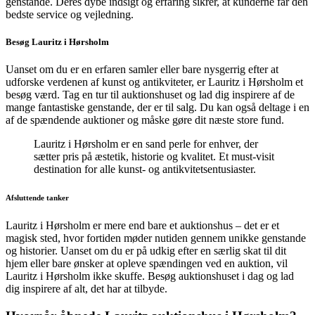
genstande. Deres dybe indsigt og erfaring sikrer, at kunderne får den
bedste service og vejledning.
Besøg Lauritz i Hørsholm
Uanset om du er en erfaren samler eller bare nysgerrig efter at
udforske verdenen af kunst og antikviteter, er Lauritz i Hørsholm et
besøg værd. Tag en tur til auktionshuset og lad dig inspirere af de
mange fantastiske genstande, der er til salg. Du kan også deltage i en
af de spændende auktioner og måske gøre dit næste store fund.
Lauritz i Hørsholm er en sand perle for enhver, der
sætter pris på æstetik, historie og kvalitet. Et must-visit
destination for alle kunst- og antikvitetsentusiaster.
Afsluttende tanker
Lauritz i Hørsholm er mere end bare et auktionshus – det er et
magisk sted, hvor fortiden møder nutiden gennem unikke genstande
og historier. Uanset om du er på udkig efter en særlig skat til dit
hjem eller bare ønsker at opleve spændingen ved en auktion, vil
Lauritz i Hørsholm ikke skuffe. Besøg auktionshuset i dag og lad
dig inspirere af alt, det har at tilbyde.