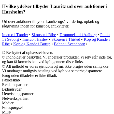
Hvilke ydelser tilbyder Lauritz ud over auktioner i
Hørsholm?
Ud over auktioner tilbyder Lauritz også vurdering, opkøb og
rådgivning inden for kunst og antikviteter.
Imerco i Tønder
•
Skousen i Ribe
•
Drømmeland i Aalborg
•
Punkt
1 i Søborg
•
Imerco i Haslev
•
Skousen i Thisted
•
Kop og Kande i
Ribe
•
Kop og Kande i Borup
•
Bahne i Svendborg
•
© Beskyttet af ophavsretsloven.
© Indholdet er beskyttet. Vi anbefaler produkter, vi selv står inde for,
og kan få kommission ved køb gennem disse links.
© Alt indhold er vores ejendom og må ikke bruges uden samtykke.
Vi modtager muligvis betaling ved køb via samarbejdspartnere.
Brug uden tilladelse er ikke tilladt.
Fællesskab
Reklamepartner
Bidragsyder
Henvisningspartner
Netværkspartner
Medier
Forespørgsel
Miljø