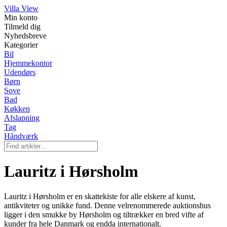
Villa View
Min konto
Tilmeld dig
Nyhedsbreve
Kategorier
Bil
Hjemmekontor
Udendørs
Børn
Sove
Bad
Køkken
Afslapning
Tag
Håndværk
Lauritz i Hørsholm
Lauritz i Hørsholm er en skattekiste for alle elskere af kunst,
antikviteter og unikke fund. Denne velrenommerede auktionshus
ligger i den smukke by Hørsholm og tiltrækker en bred vifte af
kunder fra hele Danmark og endda internationalt.