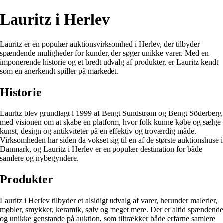
Lauritz i Herlev
Lauritz er en populær auktionsvirksomhed i Herlev, der tilbyder
spændende muligheder for kunder, der søger unikke varer. Med en
imponerende historie og et bredt udvalg af produkter, er Lauritz kendt
som en anerkendt spiller på markedet.
Historie
Lauritz blev grundlagt i 1999 af Bengt Sundstrøm og Bengt Söderberg
med visionen om at skabe en platform, hvor folk kunne købe og sælge
kunst, design og antikviteter på en effektiv og troværdig måde.
Virksomheden har siden da vokset sig til en af de største auktionshuse i
Danmark, og Lauritz i Herlev er en populær destination for både
samlere og nybegyndere.
Produkter
Lauritz i Herlev tilbyder et alsidigt udvalg af varer, herunder malerier,
møbler, smykker, keramik, sølv og meget mere. Der er altid spændende
og unikke genstande på auktion, som tiltrækker både erfarne samlere