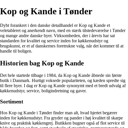
Kop og Kande i Tønder
Dybt forankret i den danske detailhandel er Kop og Kande et
veletableret og anerkendt navn, med en stærk tilstedeværelse i Tønder
og mange andre danske byer. Virksomheden, der i årevis har sat
standarden for kvalitet og service inden for køkkenudstyr og
brugskunst, er et af danskernes foretrukne valg, når det kommer til at
handle til boligen.
Historien bag Kop og Kande
Det hele startede tilbage i 1984, da Kop og Kande åbnede sin første
butik i Danmark. Hurtigt voksede populariteten, og kæden spredte sig
til flere byer. I dag er Kop og Kande synonymt med et bredt udvalg af
køkkenudstyr, service, boligindretning og gaver.
Sortiment
Hos Kop og Kande i Tønder finder man alt, hvad hjertet begærer
inden for køkkenudstyr. Fra gryder og pander i høj kvalitet til skarpe
knive og praktisk køkkengrej. Butikken bugner også af flot service til