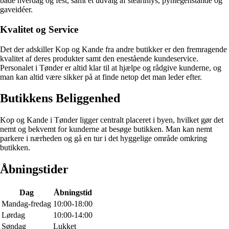
både hverdag og fest, samt et udvalg af stearinlys, pyntegenstande og
gaveidéer.
Kvalitet og Service
Det der adskiller Kop og Kande fra andre butikker er den fremragende
kvalitet af deres produkter samt den enestående kundeservice.
Personalet i Tønder er altid klar til at hjælpe og rådgive kunderne, og
man kan altid være sikker på at finde netop det man leder efter.
Butikkens Beliggenhed
Kop og Kande i Tønder ligger centralt placeret i byen, hvilket gør det
nemt og bekvemt for kunderne at besøge butikken. Man kan nemt
parkere i nærheden og gå en tur i det hyggelige område omkring
butikken.
Åbningstider
Dag
Åbningstid
Mandag-fredag
10:00-18:00
Lørdag
10:00-14:00
Søndag
Lukket