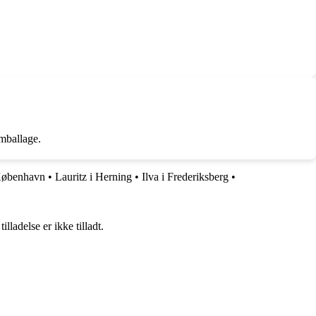
emballage.
København
•
Lauritz i Herning
•
Ilva i Frederiksberg
•
adelse er ikke tilladt.