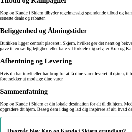
Tilbud og Kampagner
Kop og Kande i Skjern tilbyder regelmæssigt spændende tilbud og kampag
seneste deals og rabatter.
Beliggenhed og Åbningstider
Butikken ligger centralt placeret i Skjern, hvilket gør det nemt og bek
gave til en særlig lejlighed eller bare vil forkæle dig selv, er Kop og K
Afhentning og Levering
Hvis du har travlt eller har brug for at få dine varer leveret til dør
foretrækker at modtage dine varer.
Sammenfatning
Kop og Kande i Skjern er din lokale destination for alt til dit hjem. Me
opgradere dit hjem. Besøg dem i dag og lad dig inspirere af alt, hvad de 
Hvornår blev Kop og Kande i Skjern grundlagt?