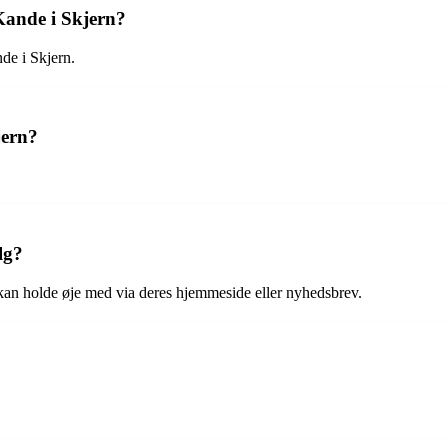
Kande i Skjern?
de i Skjern.
jern?
lg?
kan holde øje med via deres hjemmeside eller nyhedsbrev.