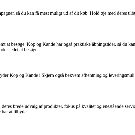
ner, så du kan få mest muligt ud af dit køb. Hold øje med deres tilbud
vemt at besøge. Kop og Kande har også praktiske åbningstider, så du kan
ande stedet at besøge.
en, tilbyder Kop og Kande i Skjern også bekvem afhentning og leveringsm
d deres brede udvalg af produkter, fokus på kvalitet og enestående servi
har at tilbyde.