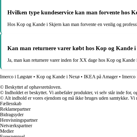
Hvilken type kundeservice kan man forvente hos K
Hos Kop og Kande i Skjern kan man forvente en venlig og professi
Kan man returnere varer købt hos Kop og Kande i
Ja, man kan returnere varer inden for XX dage hos Kop og Kande i S
Imerco i Løgstør
•
Kop og Kande i Nexø
•
IKEA på Amager
•
Imerco 
© Beskyttet af ophavsretsloven.
© Indholdet er beskyttet. Vi anbefaler produkter, vi selv står inde for
© Alt indhold er vores ejendom og må ikke bruges uden samtykke. Vi mod
Fællesskab
Reklamepartner
Bidragsyder
Henvisningspartner
Netværkspartner
Medier
Forespørgsel