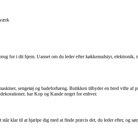
værk
rug for i dit hjem. Uanset om du leder efter køkkenudstyr, elektronik, mø
maskiner, sengetøj og badeforhæng. Butikken tilbyder en bred vifte af 
e dekorationer, har Kop og Kande noget for enhver.
tår klar til at hjælpe dig med at finde præcis det, du leder efter, og sø