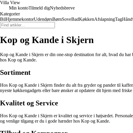
Villa View
Min konto
Tilmeld dig
Nyhedsbreve
Kategorier
Bil
Hjemmekontor
Udendørs
Børn
Sove
Bad
Køkken
Afslapning
Tag
Hånd
Kop og Kande i Skjern
Kop og Kande i Skjern er din one-stop destination for alt, hvad du har b
hos Kop og Kande.
Sortiment
Hos Kop og Kande i Skjern finder du alt fra gryder og pander til kaffe
nyeste køkkengadgets eller bare ønsker at opdatere dit hjem med frisk
Kvalitet og Service
Hos Kop og Kande i Skjern er kvalitet og service i højsædet. Personalet s
og venlige tilgang er du i gode hænder hos Kop og Kande.