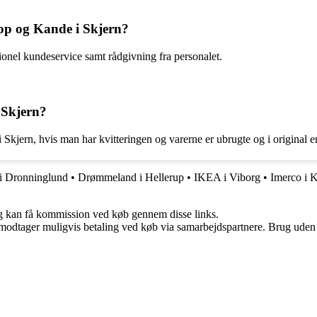
op og Kande i Skjern?
onel kundeservice samt rådgivning fra personalet.
 Skjern?
kjern, hvis man har kvitteringen og varerne er ubrugte og i original 
i Dronninglund
•
Drømmeland i Hellerup
•
IKEA i Viborg
•
Imerco i 
, og kan få kommission ved køb gennem disse links.
tager muligvis betaling ved køb via samarbejdspartnere. Brug uden till