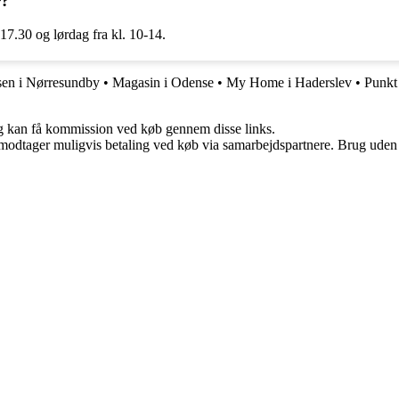
r?
7.30 og lørdag fra kl. 10-14.
en i Nørresundby
•
Magasin i Odense
•
My Home i Haderslev
•
Punkt 
, og kan få kommission ved køb gennem disse links.
tager muligvis betaling ved køb via samarbejdspartnere. Brug uden till