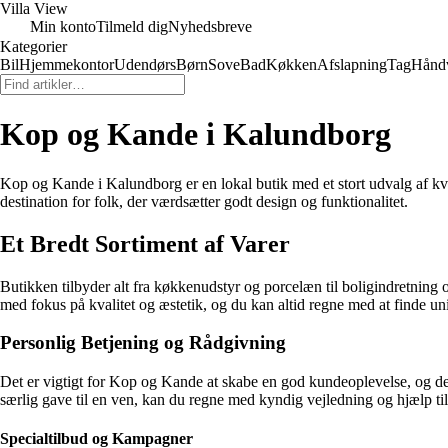
Villa View
Min konto
Tilmeld dig
Nyhedsbreve
Kategorier
Bil
Hjemmekontor
Udendørs
Børn
Sove
Bad
Køkken
Afslapning
Tag
Hånd
Kop og Kande i Kalundborg
Kop og Kande i Kalundborg er en lokal butik med et stort udvalg af kv
destination for folk, der værdsætter godt design og funktionalitet.
Et Bredt Sortiment af Varer
Butikken tilbyder alt fra køkkenudstyr og porcelæn til boligindretning 
med fokus på kvalitet og æstetik, og du kan altid regne med at finde 
Personlig Betjening og Rådgivning
Det er vigtigt for Kop og Kande at skabe en god kundeoplevelse, og derf
særlig gave til en ven, kan du regne med kyndig vejledning og hjælp til a
Specialtilbud og Kampagner