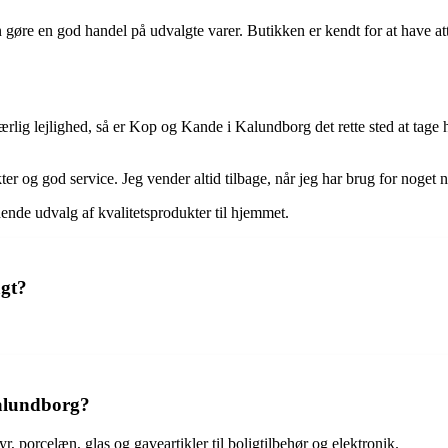
 en god handel på udvalgte varer. Butikken er kendt for at have attrakt
 særlig lejlighed, så er Kop og Kande i Kalundborg det rette sted at tage
 og god service. Jeg vender altid tilbage, når jeg har brug for noget n
nde udvalg af kvalitetsprodukter til hjemmet.
gt?
alundborg?
porcelæn, glas og gaveartikler til boligtilbehør og elektronik.