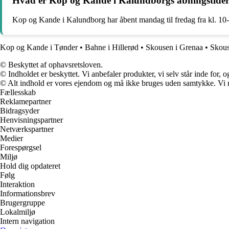
Hvad er Kop og Kande i Kalundborgs åbningstide
Kop og Kande i Kalundborg har åbent mandag til fredag fra kl. 10-1
Kop og Kande i Tønder
•
Bahne i Hillerød
•
Skousen i Grenaa
•
Skous
© Beskyttet af ophavsretsloven.
© Indholdet er beskyttet. Vi anbefaler produkter, vi selv står inde for
© Alt indhold er vores ejendom og må ikke bruges uden samtykke. Vi mod
Fællesskab
Reklamepartner
Bidragsyder
Henvisningspartner
Netværkspartner
Medier
Forespørgsel
Miljø
Hold dig opdateret
Følg
Interaktion
Informationsbrev
Brugergruppe
Lokalmiljø
Intern navigation