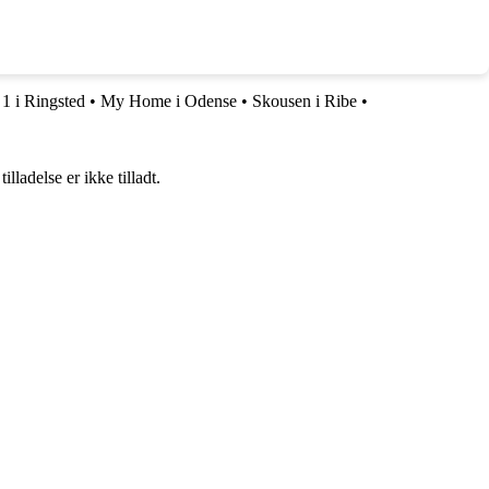
1 i Ringsted
•
My Home i Odense
•
Skousen i Ribe
•
adelse er ikke tilladt.