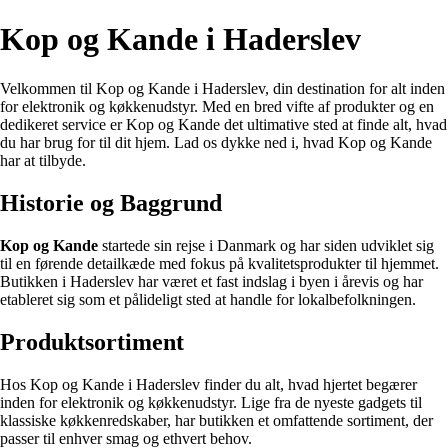
Kop og Kande i Haderslev
Velkommen til Kop og Kande i Haderslev, din destination for alt inden
for elektronik og køkkenudstyr. Med en bred vifte af produkter og en
dedikeret service er Kop og Kande det ultimative sted at finde alt, hvad
du har brug for til dit hjem. Lad os dykke ned i, hvad Kop og Kande
har at tilbyde.
Historie og Baggrund
Kop og Kande
startede sin rejse i Danmark og har siden udviklet sig
til en førende detailkæde med fokus på kvalitetsprodukter til hjemmet.
Butikken i Haderslev har været et fast indslag i byen i årevis og har
etableret sig som et pålideligt sted at handle for lokalbefolkningen.
Produktsortiment
Hos Kop og Kande i Haderslev finder du alt, hvad hjertet begærer
inden for elektronik og køkkenudstyr. Lige fra de nyeste gadgets til
klassiske køkkenredskaber, har butikken et omfattende sortiment, der
passer til enhver smag og ethvert behov.