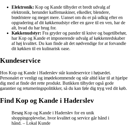
Elektronik:
Kop og Kande tilbyder et bredt udvalg af
elektronik, herunder kaffemaskiner, elkedler, blendere,
brødristere og meget mere. Uanset om du er på udkig efter en
opgradering af dit køkkenudstyr eller en gave til en ven, har de
alt, hvad du har brug for.
Køkkenudstyr:
Fra gryder og pander til knive og bagetilbehør,
har Kop og Kande et imponerende udvalg af køkkenredskaber
af høj kvalitet. Du kan finde alt det nødvendige for at forvandle
dit køkken til en kulinarisk oase.
Kundeservice
Hos Kop og Kande i Haderslev står kundeservice i højsædet.
Personalet er venligt og imødekommende og står altid klar til at hjælpe
dig med at finde det rette produkt. Butikken tilbyder også gode
garantier og returneringspolitikker, så du kan føle dig tryg ved dit køb.
Find Kop og Kande i Haderslev
Besøg Kop og Kande i Haderslev for en unik
shoppingoplevelse, hvor kvalitet og service går hånd i
hånd. – Lokal Kunde