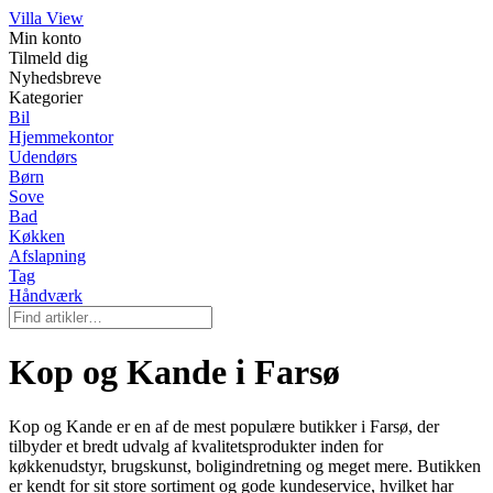
Villa View
Min konto
Tilmeld dig
Nyhedsbreve
Kategorier
Bil
Hjemmekontor
Udendørs
Børn
Sove
Bad
Køkken
Afslapning
Tag
Håndværk
Kop og Kande i Farsø
Kop og Kande er en af de mest populære butikker i Farsø, der
tilbyder et bredt udvalg af kvalitetsprodukter inden for
køkkenudstyr, brugskunst, boligindretning og meget mere. Butikken
er kendt for sit store sortiment og gode kundeservice, hvilket har