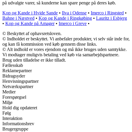
på udvalgte varer, så kunderne kan spare penge på deres køb.
Kop og Kande i Hvide Sande
•
Ilva i Odense
•
Imerco i Ringsted
•
Bahne i Næstved
•
Kop og Kande i Ringkøbing
•
Lauritz i Esbjerg
•
Kop og Kande på Amager
•
Imerco i Greve
•
© Beskyttet af ophavsretsloven.
© Indholdet er beskyttet. Vi anbefaler produkter, vi selv står inde for,
og kan få kommission ved køb gennem disse links.
© Alt indhold er vores ejendom og må ikke bruges uden samtykke.
Vi modtager muligvis betaling ved køb via samarbejdspartnere.
Brug uden tilladelse er ikke tilladt.
Fællesskab
Reklamepartner
Bidragsyder
Henvisningspartner
Netværkspartner
Medier
Forespørgsel
Miljø
Hold dig opdateret
Følg
Interaktion
Informationsbrev
Brugergruppe