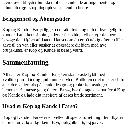
Derudover tilbyder butikken ofte spændende arrangementer og
tilbud, der gør shoppingoplevelsen endnu bedre.
Beliggenhed og Åbningstider
Kop og Kande i Farsø ligger centralt i byen og er let tilgængelig for
kunder. Butikkens åbningstider er fleksible, hvilket gør det nemt at
besøge den i løbet af dagen. Uanset om du er på udkig efter en lille
gave til en ven eller ønsker at opgradere dit hjem med nye
brugskunst, er Kop og Kande et besøg værd.
Sammenfatning
Alt i alt er Kop og Kande i Farsø en skattekiste fyldt med
kvalitetsprodukter og god kundeservice. Butikken er et must-visit for
alle, der sætter pris på smukt design og praktiske løsninger til
hjemmet. Så næste gang du er i Farsø, bør du tage et smut forbi Kop
og Kande og lade dig inspirere af deres brede sortiment.
Hvad er Kop og Kande i Farsø?
Kop og Kande i Farsø er en velkendt specialforretning, der tilbyder
et bredt udvalg af køkkenudstyr, boligtilbehør, og gaver.