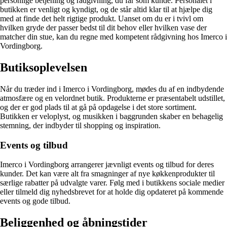
personlige betjening og rådgivning, du får som kunde. Personalet i
butikken er venligt og kyndigt, og de står altid klar til at hjælpe dig
med at finde det helt rigtige produkt. Uanset om du er i tvivl om
hvilken gryde der passer bedst til dit behov eller hvilken vase der
matcher din stue, kan du regne med kompetent rådgivning hos Imerco i
Vordingborg.
Butiksoplevelsen
Når du træder ind i Imerco i Vordingborg, mødes du af en indbydende
atmosfære og en velordnet butik. Produkterne er præsentabelt udstillet,
og der er god plads til at gå på opdagelse i det store sortiment.
Butikken er veloplyst, og musikken i baggrunden skaber en behagelig
stemning, der indbyder til shopping og inspiration.
Events og tilbud
Imerco i Vordingborg arrangerer jævnligt events og tilbud for deres
kunder. Det kan være alt fra smagninger af nye køkkenprodukter til
særlige rabatter på udvalgte varer. Følg med i butikkens sociale medier
eller tilmeld dig nyhedsbrevet for at holde dig opdateret på kommende
events og gode tilbud.
Beliggenhed og åbningstider