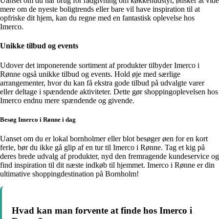
Uanset om du har brug for rådgivning om køkkenudstyr, ønsker at vide
mere om de nyeste boligtrends eller bare vil have inspiration til at
opfriske dit hjem, kan du regne med en fantastisk oplevelse hos
Imerco.
Unikke tilbud og events
Udover det imponerende sortiment af produkter tilbyder Imerco i
Rønne også unikke tilbud og events. Hold øje med særlige
arrangementer, hvor du kan få ekstra gode tilbud på udvalgte varer
eller deltage i spændende aktiviteter. Dette gør shoppingoplevelsen hos
Imerco endnu mere spændende og givende.
Besøg Imerco i Rønne i dag
Uanset om du er lokal bornholmer eller blot besøger øen for en kort
ferie, bør du ikke gå glip af en tur til Imerco i Rønne. Tag et kig på
deres brede udvalg af produkter, nyd den fremragende kundeservice og
find inspiration til dit næste indkøb til hjemmet. Imerco i Rønne er din
ultimative shoppingdestination på Bornholm!
Hvad kan man forvente at finde hos Imerco i