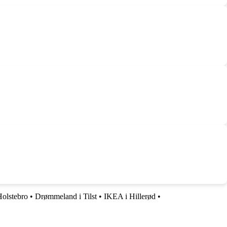
Holstebro
•
Drømmeland i Tilst
•
IKEA i Hillerød
•