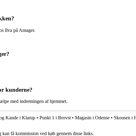
ikken?
hos Ilva på Amager.
ger?
for kunderne?
 hjælpe med indretningen af hjemmet.
og Kande i Klarup
•
Punkt 1 i Brovst
•
Magasin i Odense
•
Skousen i 
, og kan få kommission ved køb gennem disse links.