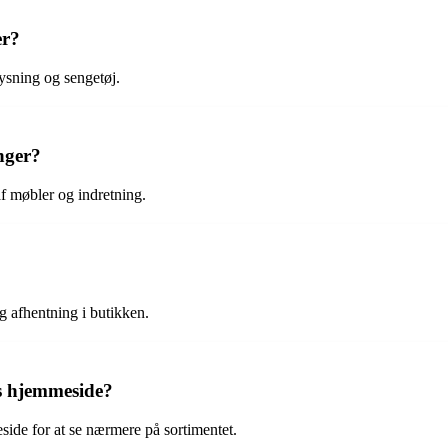
er?
ysning og sengetøj.
nger?
f møbler og indretning.
og afhentning i butikken.
es hjemmeside?
ide for at se nærmere på sortimentet.