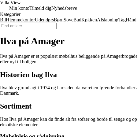
Villa View
Min konto
Tilmeld dig
Nyhedsbreve
Kategorier
Bil
Hjemmekontor
Udendørs
Børn
Sove
Bad
Køkken
Afslapning
Tag
Hånd
Ilva på Amager
Ilva på Amager er et populært møbelhus beliggende på Amagerbrogade i K
efter nyt til boligen.
Historien bag Ilva
Ilva blev grundlagt i 1974 og har siden da været en førende forhandler 
Danmark.
Sortiment
Hos Ilva på Amager kan du finde alt fra sofaer og borde til senge og op
eksotiske elementer.
Møbelpleje og rådgivning