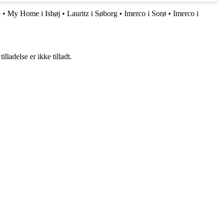
e
•
My Home i Ishøj
•
Lauritz i Søborg
•
Imerco i Sorø
•
Imerco i
adelse er ikke tilladt.