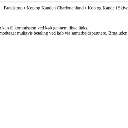
 i Brædstrup
•
Kop og Kande i Charlottenlund
•
Kop og Kande i Skiv
, og kan få kommission ved køb gennem disse links.
tager muligvis betaling ved køb via samarbejdspartnere. Brug uden till