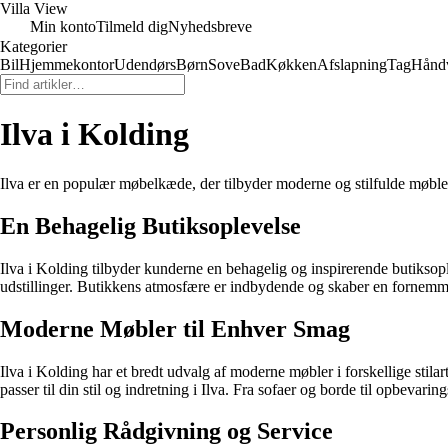
Villa View
Min konto
Tilmeld dig
Nyhedsbreve
Kategorier
Bil
Hjemmekontor
Udendørs
Børn
Sove
Bad
Køkken
Afslapning
Tag
Hånd
Ilva i Kolding
Ilva er en populær møbelkæde, der tilbyder moderne og stilfulde møbler 
En Behagelig Butiksoplevelse
Ilva i Kolding tilbyder kunderne en behagelig og inspirerende butiksop
udstillinger. Butikkens atmosfære er indbydende og skaber en fornemmels
Moderne Møbler til Enhver Smag
Ilva i Kolding har et bredt udvalg af moderne møbler i forskellige stilar
passer til din stil og indretning i Ilva. Fra sofaer og borde til opbeva
Personlig Rådgivning og Service