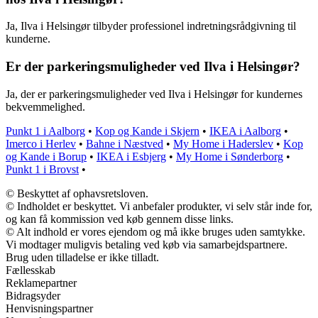
Ja, Ilva i Helsingør tilbyder professionel indretningsrådgivning til
kunderne.
Er der parkeringsmuligheder ved Ilva i Helsingør?
Ja, der er parkeringsmuligheder ved Ilva i Helsingør for kundernes
bekvemmelighed.
Punkt 1 i Aalborg
•
Kop og Kande i Skjern
•
IKEA i Aalborg
•
Imerco i Herlev
•
Bahne i Næstved
•
My Home i Haderslev
•
Kop
og Kande i Borup
•
IKEA i Esbjerg
•
My Home i Sønderborg
•
Punkt 1 i Brovst
•
© Beskyttet af ophavsretsloven.
© Indholdet er beskyttet. Vi anbefaler produkter, vi selv står inde for,
og kan få kommission ved køb gennem disse links.
© Alt indhold er vores ejendom og må ikke bruges uden samtykke.
Vi modtager muligvis betaling ved køb via samarbejdspartnere.
Brug uden tilladelse er ikke tilladt.
Fællesskab
Reklamepartner
Bidragsyder
Henvisningspartner