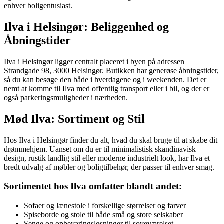
enhver boligentusiast.
Ilva i Helsingør: Beliggenhed og
Åbningstider
Ilva i Helsingør ligger centralt placeret i byen på adressen
Strandgade 98, 3000 Helsingør. Butikken har generøse åbningstider,
så du kan besøge den både i hverdagene og i weekenden. Det er
nemt at komme til Ilva med offentlig transport eller i bil, og der er
også parkeringsmuligheder i nærheden.
Mød Ilva: Sortiment og Stil
Hos Ilva i Helsingør finder du alt, hvad du skal bruge til at skabe dit
drømmehjem. Uanset om du er til minimalistisk skandinavisk
design, rustik landlig stil eller moderne industrielt look, har Ilva et
bredt udvalg af møbler og boligtilbehør, der passer til enhver smag.
Sortimentet hos Ilva omfatter blandt andet:
Sofaer og lænestole i forskellige størrelser og farver
Spiseborde og stole til både små og store selskaber
Senge og opbevaringsløsninger til soveværelset