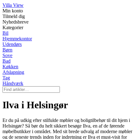
Villa View
Min konto
Tilmeld dig
Nyhedsbreve
Kategorier
Bil
Hjemmekontor
Udendørs
Børn
Sove
Bad
Køkken
Afslapning
Tag
Håndværk
Ilva i Helsingør
Er du på udkig efter stilfulde møbler og boligtilbehør til dit hjem i
Helsingør? Så bør du helt sikkert besøge Ilva, en af de førende
møbelbutikker i området. Med sit brede udvalg af moderne møbler
og de seneste trends inden for indretning er Ilva et must-visit for