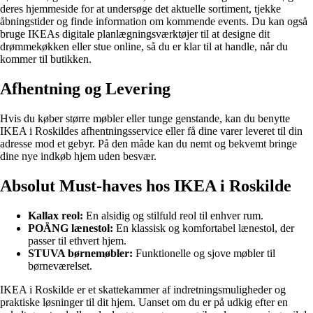
deres hjemmeside for at undersøge det aktuelle sortiment, tjekke
åbningstider og finde information om kommende events. Du kan også
bruge IKEAs digitale planlægningsværktøjer til at designe dit
drømmekøkken eller stue online, så du er klar til at handle, når du
kommer til butikken.
Afhentning og Levering
Hvis du køber større møbler eller tunge genstande, kan du benytte
IKEA i Roskildes afhentningsservice eller få dine varer leveret til din
adresse mod et gebyr. På den måde kan du nemt og bekvemt bringe
dine nye indkøb hjem uden besvær.
Absolut Must-haves hos IKEA i Roskilde
Kallax reol:
En alsidig og stilfuld reol til enhver rum.
POÄNG lænestol:
En klassisk og komfortabel lænestol, der
passer til ethvert hjem.
STUVA børnemøbler:
Funktionelle og sjove møbler til
børneværelset.
IKEA i Roskilde er et skattekammer af indretningsmuligheder og
praktiske løsninger til dit hjem. Uanset om du er på udkig efter en