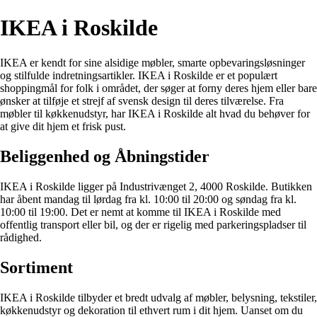
IKEA i Roskilde
IKEA er kendt for sine alsidige møbler, smarte opbevaringsløsninger
og stilfulde indretningsartikler. IKEA i Roskilde er et populært
shoppingmål for folk i området, der søger at forny deres hjem eller bare
ønsker at tilføje et strejf af svensk design til deres tilværelse. Fra
møbler til køkkenudstyr, har IKEA i Roskilde alt hvad du behøver for
at give dit hjem et frisk pust.
Beliggenhed og Åbningstider
IKEA i Roskilde ligger på Industrivænget 2, 4000 Roskilde. Butikken
har åbent mandag til lørdag fra kl. 10:00 til 20:00 og søndag fra kl.
10:00 til 19:00. Det er nemt at komme til IKEA i Roskilde med
offentlig transport eller bil, og der er rigelig med parkeringspladser til
rådighed.
Sortiment
IKEA i Roskilde tilbyder et bredt udvalg af møbler, belysning, tekstiler,
køkkenudstyr og dekoration til ethvert rum i dit hjem. Uanset om du