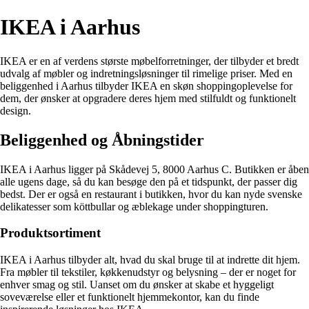
IKEA i Aarhus
IKEA er en af verdens største møbelforretninger, der tilbyder et bredt
udvalg af møbler og indretningsløsninger til rimelige priser. Med en
beliggenhed i Aarhus tilbyder IKEA en skøn shoppingoplevelse for
dem, der ønsker at opgradere deres hjem med stilfuldt og funktionelt
design.
Beliggenhed og Åbningstider
IKEA i Aarhus ligger på Skådevej 5, 8000 Aarhus C. Butikken er åben
alle ugens dage, så du kan besøge den på et tidspunkt, der passer dig
bedst. Der er også en restaurant i butikken, hvor du kan nyde svenske
delikatesser som köttbullar og æblekage under shoppingturen.
Produktsortiment
IKEA i Aarhus tilbyder alt, hvad du skal bruge til at indrette dit hjem.
Fra møbler til tekstiler, køkkenudstyr og belysning – der er noget for
enhver smag og stil. Uanset om du ønsker at skabe et hyggeligt
soveværelse eller et funktionelt hjemmekontor, kan du finde