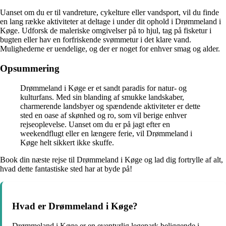
Uanset om du er til vandreture, cykelture eller vandsport, vil du finde
en lang række aktiviteter at deltage i under dit ophold i Drømmeland i
Køge. Udforsk de maleriske omgivelser på to hjul, tag på fisketur i
bugten eller hav en forfriskende svømmetur i det klare vand.
Mulighederne er uendelige, og der er noget for enhver smag og alder.
Opsummering
Drømmeland i Køge er et sandt paradis for natur- og
kulturfans. Med sin blanding af smukke landskaber,
charmerende landsbyer og spændende aktiviteter er dette
sted en oase af skønhed og ro, som vil berige enhver
rejseoplevelse. Uanset om du er på jagt efter en
weekendflugt eller en længere ferie, vil Drømmeland i
Køge helt sikkert ikke skuffe.
Book din næste rejse til Drømmeland i Køge og lad dig fortrylle af alt,
hvad dette fantastiske sted har at byde på!
Hvad er Drømmeland i Køge?
Drømmeland i Køge er en eventyrlig legepark beliggende i