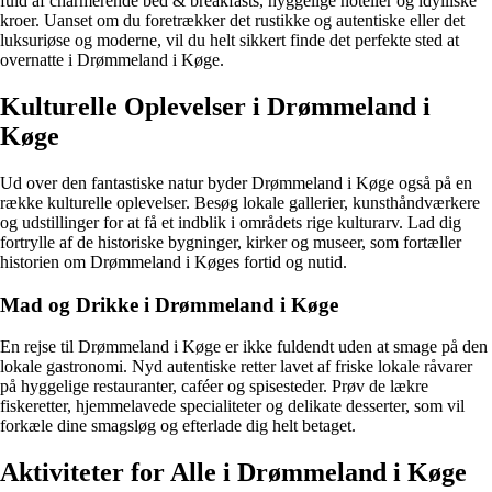
fuld af charmerende bed & breakfasts, hyggelige hoteller og idylliske
kroer. Uanset om du foretrækker det rustikke og autentiske eller det
luksuriøse og moderne, vil du helt sikkert finde det perfekte sted at
overnatte i Drømmeland i Køge.
Kulturelle Oplevelser i Drømmeland i
Køge
Ud over den fantastiske natur byder Drømmeland i Køge også på en
række kulturelle oplevelser. Besøg lokale gallerier, kunsthåndværkere
og udstillinger for at få et indblik i områdets rige kulturarv. Lad dig
fortrylle af de historiske bygninger, kirker og museer, som fortæller
historien om Drømmeland i Køges fortid og nutid.
Mad og Drikke i Drømmeland i Køge
En rejse til Drømmeland i Køge er ikke fuldendt uden at smage på den
lokale gastronomi. Nyd autentiske retter lavet af friske lokale råvarer
på hyggelige restauranter, caféer og spisesteder. Prøv de lækre
fiskeretter, hjemmelavede specialiteter og delikate desserter, som vil
forkæle dine smagsløg og efterlade dig helt betaget.
Aktiviteter for Alle i Drømmeland i Køge