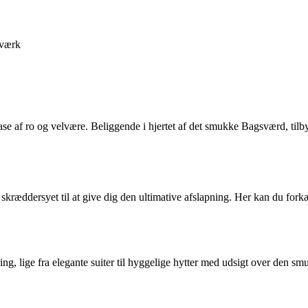
værk
ase af ro og velvære. Beliggende i hjertet af det smukke Bagsværd, ti
r skræddersyet til at give dig den ultimative afslapning. Her kan du fo
ng, lige fra elegante suiter til hyggelige hytter med udsigt over den s