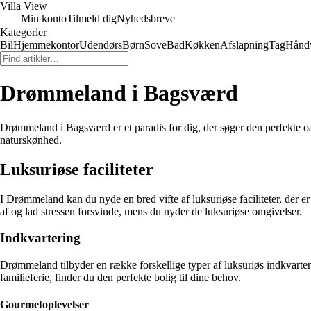
Villa View
Min konto
Tilmeld dig
Nyhedsbreve
Kategorier
Bil
Hjemmekontor
Udendørs
Børn
Sove
Bad
Køkken
Afslapning
Tag
Hånd
Drømmeland i Bagsværd
Drømmeland i Bagsværd er et paradis for dig, der søger den perfekte o
naturskønhed.
Luksuriøse faciliteter
I Drømmeland kan du nyde en bred vifte af luksuriøse faciliteter, der e
af og lad stressen forsvinde, mens du nyder de luksuriøse omgivelser.
Indkvartering
Drømmeland tilbyder en række forskellige typer af luksuriøs indkvarteri
familieferie, finder du den perfekte bolig til dine behov.
Gourmetoplevelser