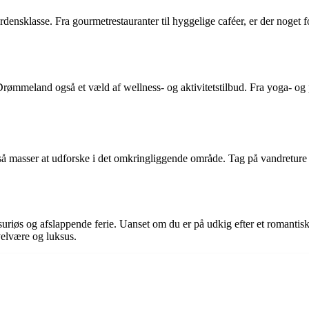
ensklasse. Fra gourmetrestauranter til hyggelige caféer, er der noget 
Drømmeland også et væld af wellness- og aktivitetstilbud. Fra yoga- og p
 masser at udforske i det omkringliggende område. Tag på vandreture i
suriøs og afslappende ferie. Uanset om du er på udkig efter et romanti
velvære og luksus.