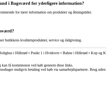
 i Bagsværd for yderligere information?
hjemmeside for mere information om produkter og åbningstider.
gsværd?
r butikkens kvalitetsprodukter, service og rådgivning.
Bolighus i Hillerød
•
Punkt 1 i Hvidovre
•
Bahne i Hillerød
•
Kop og Ka
, og kan få kommission ved køb gennem disse links.
tager muligvis betaling ved køb via samarbejdspartnere. Brug uden till