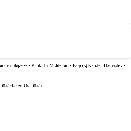
nde i Slagelse
•
Punkt 1 i Middelfart
•
Kop og Kande i Haderslev
•
adelse er ikke tilladt.